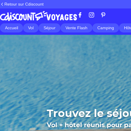
Retour sur Cdiscount
Accueil
Vol
Séjour
Vente Flash
Camping
Hôt
Trouvez le séjo
Vol + hôtel réunis pour pa