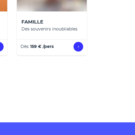
FAMILLE
Des souvenirs inoubliables
Dès
159 €
/pers
Garantie du meilleu
Nous vous remboursons 2x la