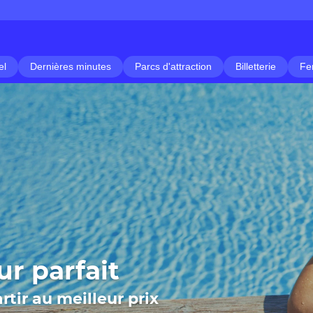
el
Dernières minutes
Parcs d'attraction
Billetterie
Fe
ur parfait
rtir au meilleur prix