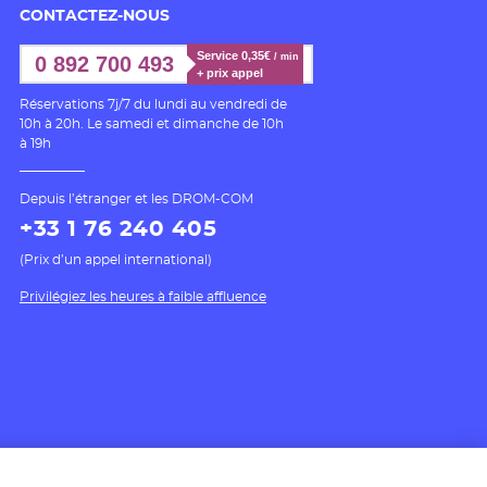
CONTACTEZ-NOUS
Service 0,35€ 
/ min
0 892 700 493
+ prix appel
Réservations 7j/7 du lundi au vendredi de
10h à 20h. Le samedi et dimanche de 10h
à 19h
Depuis l’étranger et les DROM-COM
+33 1 76 240 405
(Prix d’un appel international)
Privilégiez les heures à faible affluence