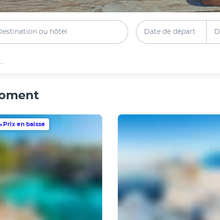
Destination ou hôtel
Date de départ
D
..
moment
Prix en baisse