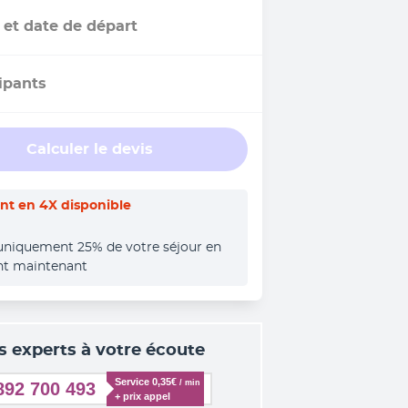
 et date de départ
ipants
Calculer le devis
t en 4X disponible
uniquement 25% de votre séjour en 
nt maintenant
s experts à votre écoute
Service 0,35€ 
/ min
892 700 493
+ prix appel