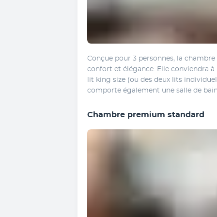
Conçue pour 3 personnes, la chambre d
confort et élégance. Elle conviendra à
lit king size (ou des deux lits individue
comporte également une salle de bai
Chambre premium standard