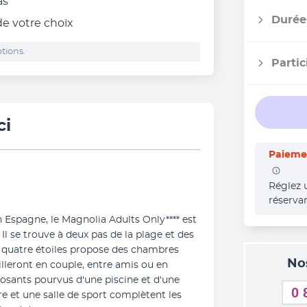
as
Durée
 de votre choix
tions.
Partic
ci
Paiemen
Réglez 
réserva
n Espagne, le Magnolia Adults Only**** est 
l se trouve à deux pas de la plage et des 
e quatre étoiles propose des chambres 
No
lleront en couple, entre amis ou en 
posants pourvus d'une piscine et d'une 
0 
re et une salle de sport complètent les 