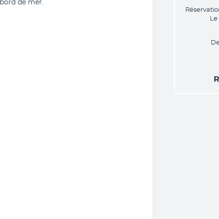
bord de mer.
Réservatio
Le
De
R