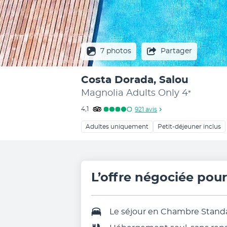
7 photos
Partager
Costa Dorada, Salou
Magnolia Adults Only
4
*
4,1
921
avis
Adultes uniquement
Petit-déjeuner inclus
L’offre négociée pou
Le séjour en Chambre Stand