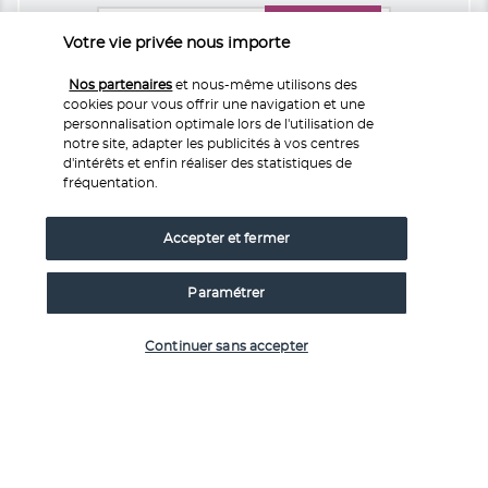
Service 0,35€ 
/ min
0 892 700 493
+ prix appel
Votre vie privée nous importe
Réservations 7j/7 du lundi au vendredi de 10h à 20h. Le
Nos partenaires
et nous-même utilisons des
samedi et dimanche de 10h à 19h
cookies pour vous offrir une navigation et une
personnalisation optimale lors de l'utilisation de
notre site, adapter les publicités à vos centres
Depuis l’étranger et les DROM-COM
d'intérêts et enfin réaliser des statistiques de
+33 1 76 240 405
fréquentation.
(Prix d’un appel international)
Référence produit : 130376
Accepter et fermer
Paramétrer
Pourquoi vous allez adorer voyager
Vérifier les disponibilités
Continuer sans accepter
avec nous
Le meilleur du voyage au meilleur prix
Profitez de remises exceptionnelles et d'avantages exclusifs sur
notre sélection d'offres voyage