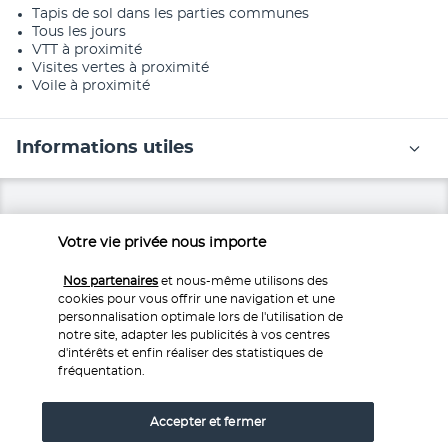
Tapis de sol dans les parties communes
Tous les jours
VTT à proximité
Visites vertes à proximité
Voile à proximité
Informations utiles
Votre vie privée nous importe
Nos experts à votre écoute
Nos partenaires
et nous-même utilisons des
cookies pour vous offrir une navigation et une
Service 0,35€ 
/ min
0 892 700 493
+ prix appel
personnalisation optimale lors de l'utilisation de
notre site, adapter les publicités à vos centres
Réservations 7j/7 du lundi au vendredi de 10h à 20h. Le
d'intérêts et enfin réaliser des statistiques de
samedi et dimanche de 10h à 19h
fréquentation.
Depuis l’étranger et les DROM-COM
Accepter et fermer
+33 1 76 240 405