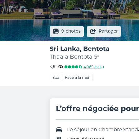
9 photos
Partager
Sri Lanka, Bentota
Thaala Bentota
5
*
4,5
4 065
avis
Spa
Face à la mer
L’offre négociée pou
Le séjour en
Chambre Stand