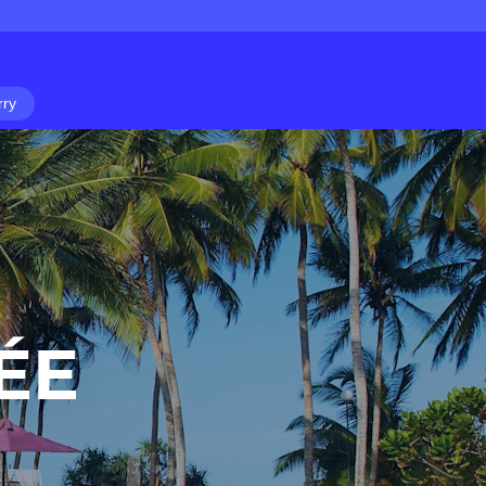
rry
ÉE