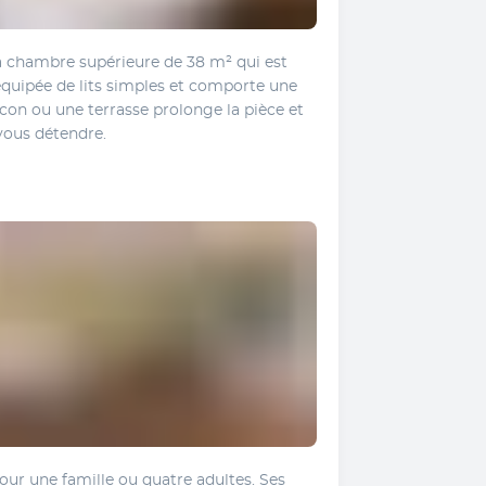
a chambre supérieure de 38 m² qui est 
équipée de lits simples et comporte une 
con ou une terrasse prolonge la pièce et 
vous détendre.
our une famille ou quatre adultes. Ses 