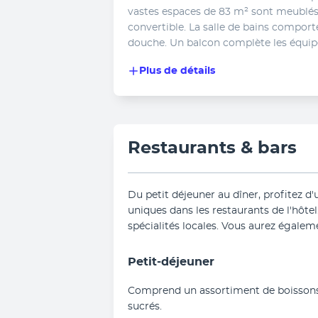
vastes espaces de 83 m² sont meublés 
convertible. La salle de bains comporte
douche. Un balcon complète les équip
Plus de détails
Restaurants & bars
Du petit déjeuner au dîner, profitez d'
uniques dans les restaurants de l'hôtel
spécialités locales. Vous aurez égalem
Petit-déjeuner
Comprend un assortiment de boissons c
sucrés.