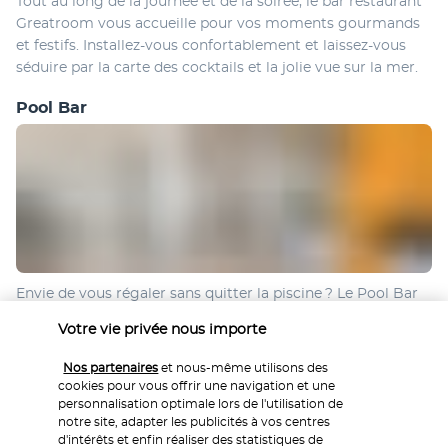
Tout au long de la journée et de la soirée, le bar restaurant 
Greatroom vous accueille pour vos moments gourmands 
et festifs. Installez-vous confortablement et laissez-vous 
séduire par la carte des cocktails et la jolie vue sur la mer.
Pool Bar
Envie de vous régaler sans quitter la piscine ? Le Pool Bar 
vous invite au bord de l'eau pour un moment de 
Votre vie privée nous importe
gourmandise à ciel ouvert. Vous vous y délecterez de 
recettes méditerranéennes, de boissons fraîches et de 
Nos partenaires
et nous-même utilisons des
spécialités sucrées.
cookies pour vous offrir une navigation et une
personnalisation optimale lors de l'utilisation de
Plus de détails
notre site, adapter les publicités à vos centres
d'intérêts et enfin réaliser des statistiques de