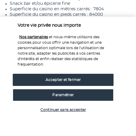
Snack bar et/ou épicerie fine
Superficie du casino en mètres carrés : 7804
Superficie du casino en pieds carrés : 84000
Surface de l’espace de conférence (mètres) : 1951
Surface de l’espace de conférence (pieds) : 21000
Votre vie privée nous importe
Transats de piscine
Nos partenaires
et nous-même utilisons des
cookies pour vous offrir une navigation et une
personnalisation optimale lors de l'utilisation de
Informations utiles
notre site, adapter les publicités à vos centres
d'intérêts et enfin réaliser des statistiques de
fréquentation.
Découvrir la destination
Accepter et fermer
Informations utiles
Paramétrer
Vérifier les disponibilités
Continuer sans accepter
Nos experts à votre écoute
Service 0,35€ 
/ min
0 892 700 493