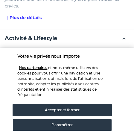
envies.
Plus de détails
Activité & Lifestyle
Votre vie privée nous importe
Situé à une vingtaine de kilomètres de Playa del Carmen, 
l'établissement permet d'atteindre rapidement les lieux les 
Nos partenaires
et nous-même utilisons des
plus animés de la ville, tout en restant proche de nombreux 
cookies pour vous offrir une navigation et une
cénotes et sites mayas.
personnalisation optimale lors de l'utilisation de
notre site, adapter les publicités à vos centres
Le Secrets Maroma Beach permet d'accéder à une 
d'intérêts et enfin réaliser des statistiques de
magnifique plage de sable blanc en un clin d'œil. Mer d'un 
fréquentation.
bleu intense, beach bar et chaises longues permettent de 
profiter de ce panorama en toute tranquillité. En plus des 
Accepter et fermer
activités sportives et aquatiques proposées tout au long de 
la journée, l'établissement organise des spectacles et 
Paramétrer
concerts chaque soir. L'hôtel abrite également deux 
ravissantes piscines ainsi qu'un vaste centre de bien-être.