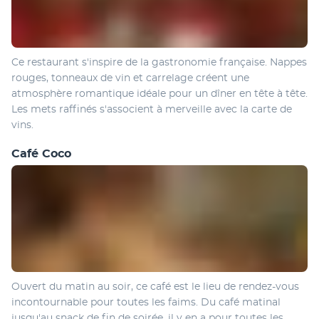
Ce restaurant s'inspire de la gastronomie française. Nappes 
rouges, tonneaux de vin et carrelage créent une 
atmosphère romantique idéale pour un dîner en tête à tête. 
Les mets raffinés s'associent à merveille avec la carte de 
vins.
Café Coco
Ouvert du matin au soir, ce café est le lieu de rendez-vous 
incontournable pour toutes les faims. Du café matinal 
jusqu'au snack de fin de soirée, il y en a pour toutes les 