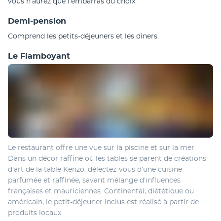
vous n’aurez que l’embarras du choix.
Demi-pension
Comprend les petits-déjeuners et les dîners.
Le Flamboyant
Le restaurant offre une vue sur la piscine et sur la mer. 
Dans un décor raffiné où les tables se parent de créations 
d’art de la table Kenzo, délectez-vous d’une cuisine 
parfumée et raffinée, savant mélange d’influences 
françaises et mauriciennes. Continental, diététique ou 
américain, le petit-déjeuner inclus est réalisé à partir de 
produits locaux.