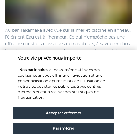
Au bar Takamaka avec vue sur la mer et piscine en anneau, 
l’élément Eau est à l’honneur. Ce qui n’empêche pas une 
offre de cocktails classiques ou novateurs, à savourer dans 
les sièges de cuir blanc ou dans les romantiques alcôves.
Votre vie privée nous importe
Plus de détails
Nos partenaires
et nous-même utilisons des
cookies pour vous offrir une navigation et une
personnalisation optimale lors de l'utilisation de
Activités & Lifestyle
notre site, adapter les publicités à vos centres
d'intérêts et enfin réaliser des statistiques de
fréquentation.
Difficile de ne pas tomber sous le charme de la piscine aux 
céramiques bleues, qui s’étend sur 100 mètres. À moins que 
Accepter et fermer
vous ne préfériez vous laisser bercer par les douces vagues 
du lagon, ou opter pour l’une des nombreuses autres 
Paramétrer
activités disponibles.