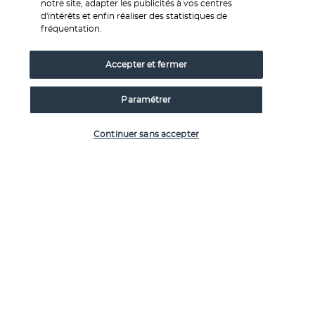
notre site, adapter les publicités à vos centres
L' Allegro Agadir est idéalement situé sur la plage d'Agadir, 
d'intérêts et enfin réaliser des statistiques de
offrant aux visiteurs la possibilité d'expérimenter une 
fréquentation.
multitude d'activités en bord de mer. De plus, sa proximité 
avec le centre de cette ville animée, vous permet d'explorer 
Accepter et fermer
facilement les attractions locales pour une expérience de 
vacances variée et enrichissante.
Paramétrer
Détendez-vous au bord de la grande piscine extérieure ou 
Vérifier les disponibilités
profitez de nombreuses activités sportives et différents 
Continuer sans accepter
spectacles. Il y a également un Mini-club pour que vos 
enfants puissent profiter.
Plus de détails
Découvrir la destination
Informations utiles