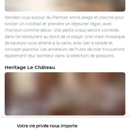
Rendez vous autour du Palmier entre plage et piscine pour 
siroter un cocktail et prendre un déjeuner léger, avec 
l'horizon comme décor. Vos petits creux seront comblés 
dans ce restaurant au bord de la plage. Une vraie mosaïque 
de saveurs vous attend à la carte, avec bar à salade et 
concept plancha. Les amateurs de fruits de mer trouveront 
également leur bonheur dans la sélection de poissons.
Heritage Le Château
Dans ce manoir du XIXe siècle dévoilant une vue splendide 
Votre vie privée nous importe
sur l’océan, des plats délicats et quelque peu audacieux 