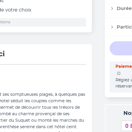
as
Durée
 de votre choix
tions.
Partic
ci
Paiemen
Réglez 
réserva
 et ses somptueuses plages, à quelques pas 
 Hotel séduit les couples comme les 
 permet de découvrir tous les trésors de 
No
combé au charme provençal de ses 
artier du Suquet ou monté les marches du 
0 
arenthèse sereine dans cet hôtel ceint 