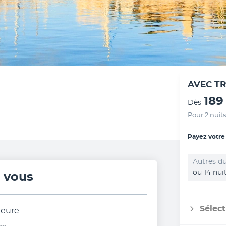
AVEC T
189
Dès
Pour 2 nuits
Payez votre
Autres du
ou 14 nui
r vous
Sélect
ieure