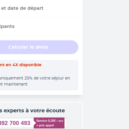
 et date de départ
ipants
Calculer le devis
t en 4X disponible
uniquement 25% de votre séjour en 
nt maintenant
s experts à votre écoute
Service 0,35€ 
/ min
892 700 493
+ prix appel