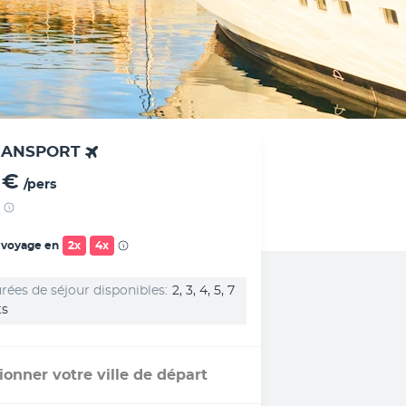
RANSPORT
 €
/pers
 voyage en
2x
4x
rées de séjour disponibles
2, 3, 4, 5, 7
ts
ionner votre ville de départ