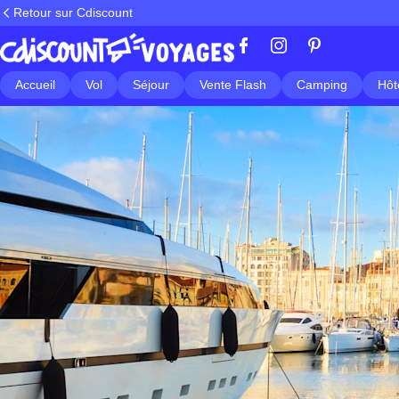
Retour sur Cdiscount
Accueil
Vol
Séjour
Vente Flash
Camping
Hôt