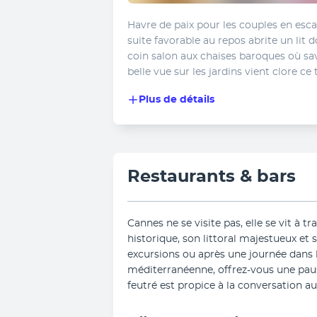
Havre de paix pour les couples en esca
suite favorable au repos abrite un lit do
coin salon aux chaises baroques où sav
belle vue sur les jardins vient clore ce 
Plus de détails
Restaurants & bars
Cannes ne se visite pas, elle se vit à t
historique, son littoral majestueux et 
excursions ou après une journée dans l’
méditerranéenne, offrez-vous une pause
feutré est propice à la conversation au