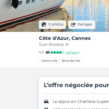
11 photos
Partager
Côte d'Azur, Cannes
Sun Riviera
4
*
4,0
403
avis
Centre ville
Bord de mer
L’offre négociée pou
Le séjour en Chambre Supér