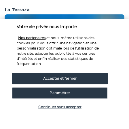
La Terraza
Votre vie privée nous importe
Nos partenaires
et nous-même utilisons des
cookies pour vous offrir une navigation et une
personnalisation optimale lors de l'utilisation de
notre site, adapter les publicités à vos centres
d'intérêts et enfin réaliser des statistiques de
À toute heure de la journée comme en soirée, relaxez-vous 
fréquentation.
sur une chaise longue ou reposez-vous dans un canapé 
confortable en sirotant un verre et en savourant un 
Accepter et fermer
assortiment de tapas sur la terrasse en rooftop. La vue sur 
la ville est imprenable.
Paramétrer
Plus de détails
Vérifier les disponibilités
Continuer sans accepter
Découvrir la destination