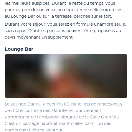
les meilleurs auspices. Durant le reste du temps, vous 
pourrez prendre un verre ou déguster de délicieux en-cas 
au Lounge Bar ou sur la terrasse, perchée sur le toit.
Durant votre séjour, vous serez en formule Chambre seule, 
sans repas. D'autres pensions peuvent être proposées au 
devis moyennant un supplément.
Lounge Bar
Le Lounge Bar du Vincci Via 66 est le lieu de rendez-vous 
des hôtes comme des Madrilènes, qui viennent 
s’imprégner de l’ambiance vibrante de la Calle Gran Via. 
C’est un passage habituel avant d’aller dans l’un des 
nombreux théâtres alentour.