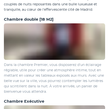
couples de nuits reposantes dans une bulle luxueuse et 
tranquille, au cœur de l’effervescente cité de Madrid.
Chambre double
[18 M2]
Dans la chambre Premier, vous disposerez d’un éclairage 
réglable, utile pour créer une atmosphère intime, tout en 
mettant en valeur les tableaux exposés aux murs. Avec une 
belle vue sur la ville, vous pourrez contempler les lumières 
qui scintillent dans la nuit. À votre arrivée, un panier de 
bienvenue vous attendra.
Chambre Exécutive