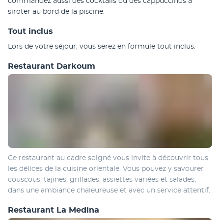
commandez aussi des cocktails ou des cappuccinos à 
siroter au bord de la piscine.
Tout inclus
Lors de votre séjour, vous serez en formule tout inclus.
Restaurant Darkoum
Ce restaurant au cadre soigné vous invite à découvrir tous 
les délices de la cuisine orientale. Vous pouvez y savourer 
couscous, tajines, grillades, assiettes variées et salades, 
dans une ambiance chaleureuse et avec un service attentif. 
Restaurant La Medina