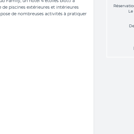
ub Family, un hôtel 4 étoiles blotti à 
Réservatio
 de piscines extérieures et intérieures 
Le
opose de nombreuses activités à pratiquer 
De