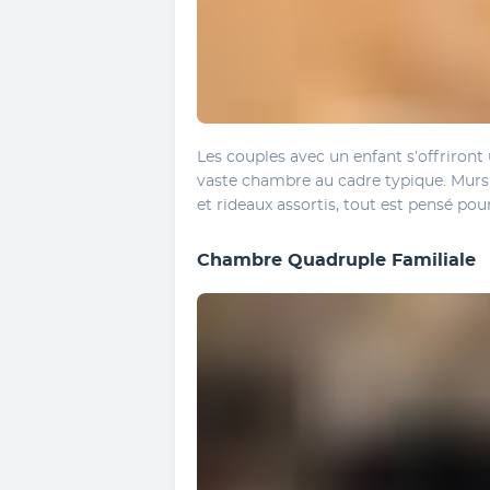
Les couples avec un enfant s’offriron
vaste chambre au cadre typique. Murs i
et rideaux assortis, tout est pensé pou
Chambre Quadruple Familiale