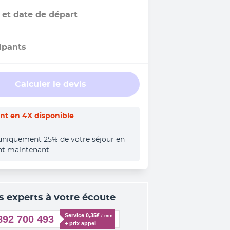
 et date de départ
ipants
Calculer le devis
t en 4X disponible
uniquement 25% de votre séjour en 
nt maintenant
s experts à votre écoute
Service 0,35€ 
/ min
892 700 493
+ prix appel