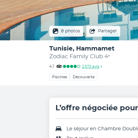
8 photos
Partager
Tunisie, Hammamet
Zodiac Family Club
4
*
4,1
2 573
avis
Piscines
Découverte
L’offre négociée pou
Le séjour en
Chambre Doubl