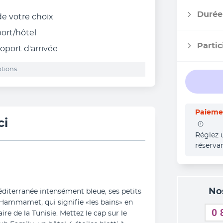
Durée
 de votre choix
port/hôtel
Partic
roport d'arrivée
tions.
Paiemen
ci
Réglez 
réserva
No
éditerranée intensément bleue, ses petits 
 Hammamet, qui signifie «les bains» en 
0 
ire de la Tunisie. Mettez le cap sur le 