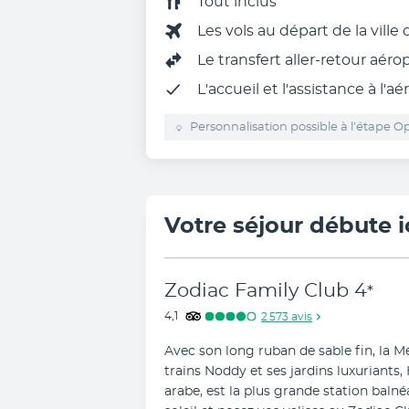
Tout inclus
Les vols au départ de la ville
Le
transfert aller-retour aéro
L'accueil et l'assistance à l'aé
Personnalisation possible à l’étape Op
Votre séjour débute i
Zodiac Family Club
4
*
4,1
2 573
avis
Avec son long ruban de sable fin, la M
trains Noddy et ses jardins luxuriants,
arabe, est la plus grande station balnéa