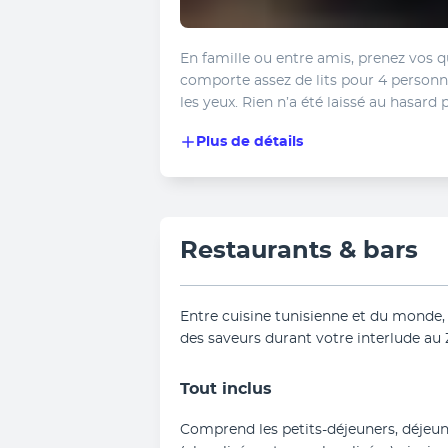
En famille ou entre amis, prenez vos q
comporte assez de lits pour 4 personne
les yeux. Rien n’a été laissé au hasard 
Plus de détails
Restaurants & bars
Entre cuisine tunisienne et du monde, 
des saveurs durant votre interlude au
Tout inclus
Comprend les petits-déjeuners, déjeune