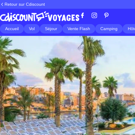
Retour sur Cdiscount
Accueil
Vol
Séjour
Vente Flash
Camping
Hôt