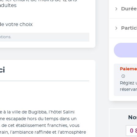
adultes
Durée
 de votre choix
Partic
tions.
ci
Paiemen
Réglez 
réserva
à la ville de Bugibba, l’hôtel Salini 
No
 une escapade hors du temps dans un 
 de cet établissement franchies, vous 
0 
in, l’ambiance raffinée et l’atmosphère 