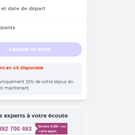
 et date de départ
ipants
Calculer le devis
t en 4X disponible
uniquement 25% de votre séjour en 
nt maintenant
s experts à votre écoute
Service 0,35€ 
/ min
892 700 493
+ prix appel