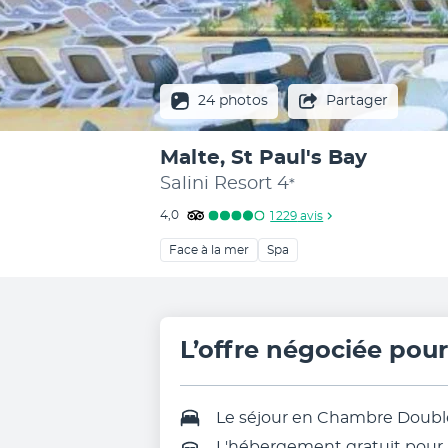
24 photos
Partager
Malte, St Paul's Bay
Salini Resort
4
*
4,0
1 229
avis
Face à la mer
Spa
L’offre négociée pou
Le séjour en
Chambre Doubl
L'hébergement gratuit pour l