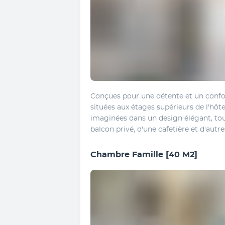
Conçues pour une détente et un confor
situées aux étages supérieurs de l'hôte
imaginées dans un design élégant, tou
balcon privé, d'une cafetière et d'aut
Chambre Famille
[40 M2]