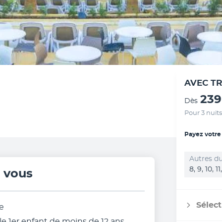
AVEC T
239
Dès
Pour 3 nuits
Payez votre
Autres du
8, 9, 10, 1
r vous
Sélect
e
e 1er enfant de moins de 12 ans