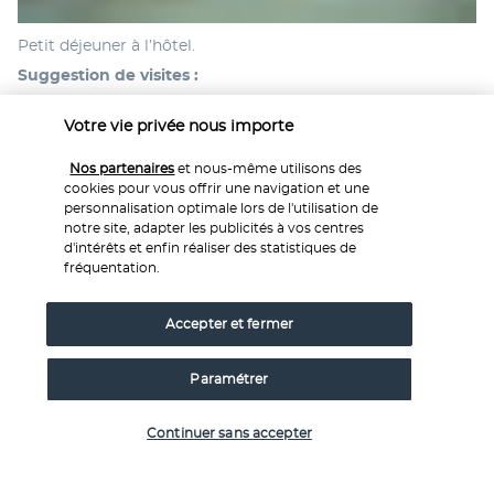
Petit déjeuner à l’hôtel.
Suggestion de visites :
Visitez une fabrique traditionnelle de nuoc mam, l’un des 
Votre vie privée nous importe
condiments les plus populaires du Vietnam. Découvrez 
une méthode artisanale qui date de plus de 200 ans, et à 
Nos partenaires
et nous-même utilisons des
laquelle on doit la saveur inimitable de cette sauce.
cookies pour vous offrir une navigation et une
Admirez le coucher de soleil depuis la plage de Bai 
personnalisation optimale lors de l'utilisation de
notre site, adapter les publicités à vos centres
Truong ou le rocher de Dinh Cau, abritant un phare et un 
d'intérêts et enfin réaliser des statistiques de
sanctuaire bouddhiste avec une terrasse sur le toit.
fréquentation.
Déjeuner et dîner libres. Nuits à l’hôtel à Phu Quoc.
Accepter et fermer
Jour 9 | Balnéaire libre à Phu Quoc
Paramétrer
Vérifier les disponibilités
Continuer sans accepter