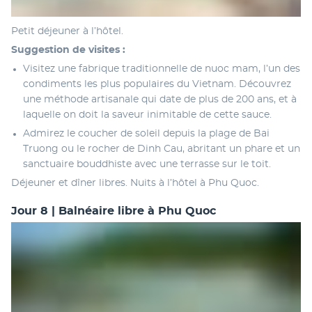
Petit déjeuner à l’hôtel.
Suggestion de visites : 
Visitez une fabrique traditionnelle de nuoc mam, l’un des 
condiments les plus populaires du Vietnam. Découvrez 
une méthode artisanale qui date de plus de 200 ans, et à 
laquelle on doit la saveur inimitable de cette sauce.
Admirez le coucher de soleil depuis la plage de Bai 
Truong ou le rocher de Dinh Cau, abritant un phare et un 
sanctuaire bouddhiste avec une terrasse sur le toit.
Déjeuner et dîner libres. Nuits à l’hôtel à Phu Quoc.
Jour 8 | Balnéaire libre à Phu Quoc