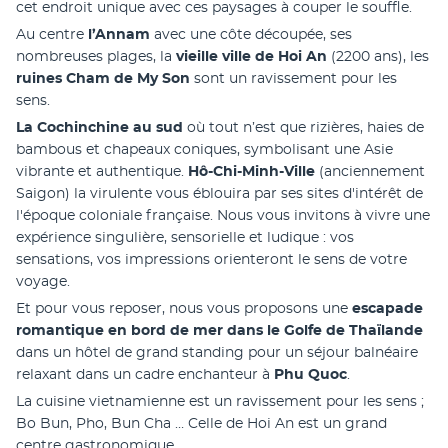
cet endroit unique avec ces paysages à couper le souffle.
Au centre 
l’Annam
 avec une côte découpée, ses 
nombreuses plages, la 
vieille ville de Hoi An
 (2200 ans), les
ruines Cham de My Son
 sont un ravissement pour les 
sens.
La Cochinchine au sud
 où tout n’est que rizières, haies de 
bambous et chapeaux coniques, symbolisant une Asie 
vibrante et authentique.
 Hô-Chi-Minh-Ville 
(anciennement 
Saigon) la virulente vous éblouira par ses sites d'intérêt de 
l'époque coloniale française. Nous vous invitons à vivre une 
expérience singulière, sensorielle et ludique : vos 
sensations, vos impressions orienteront le sens de votre 
voyage.
Et pour vous reposer, nous vous proposons une 
escapade 
romantique en bord de mer dans le Golfe de Thaïlande 
dans un hôtel de grand standing pour un séjour balnéaire 
relaxant dans un cadre enchanteur à 
Phu Quoc
.
La cuisine vietnamienne est un ravissement pour les sens ; 
Bo Bun, Pho, Bun Cha … Celle de Hoi An est un grand 
centre gastronomique.