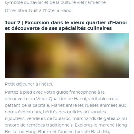
symbole du savoir et de la culture vietnamienne.
Dîner libre. Nuit à l’hôtel à Hanoi.
Jour 2 | Excursion dans le vieux quartier d’Hanoi
et découverte de ses spécialités culinaires
Petit déjeuner à l’hôtel.
Partez à pied avec votre guide francophone à la 
découverte du Vieux Quartier de Hanoï, véritable cœur 
battant de la capitale. Flânez entre les ruelles animées aux 
noms évocateurs, hérités des guildes artisanales : 
bijoutiers, vendeurs de foulards, marchands de gâteaux ou 
encore de remèdes traditionnels. Explorez le marché Hang 
Be, la rue Hang Buom et l’ancien temple Bach Ma, 