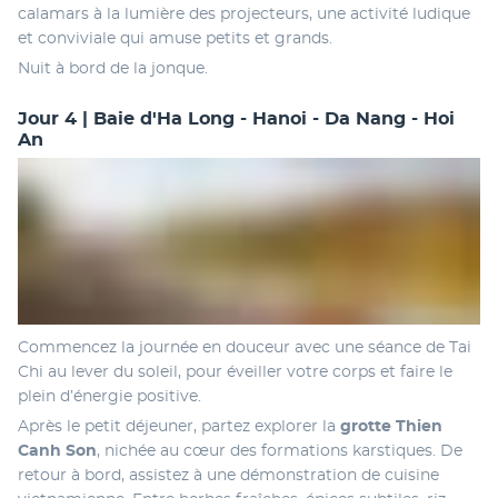
calamars à la lumière des projecteurs, une activité ludique 
et conviviale qui amuse petits et grands.
Nuit à bord de la jonque.
Jour 4 | Baie d'Ha Long - Hanoi - Da Nang - Hoi
An
Commencez la journée en douceur avec une séance de Tai 
Chi au lever du soleil, pour éveiller votre corps et faire le 
plein d’énergie positive.
Après le petit déjeuner, partez explorer la 
grotte Thien 
Canh Son
, nichée au cœur des formations karstiques. De 
retour à bord, assistez à une démonstration de cuisine 