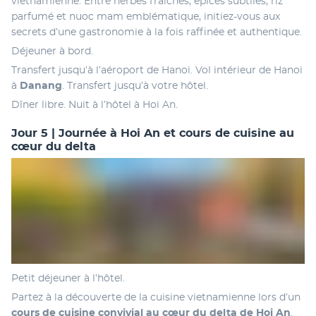
vietnamienne. Entre herbes fraîches, épices subtiles, riz 
parfumé et nuoc mam emblématique, initiez-vous aux 
secrets d’une gastronomie à la fois raffinée et authentique.
Déjeuner à bord.
Transfert jusqu’à l’aéroport de Hanoi. Vol intérieur de Hanoi 
à 
Danang
. Transfert jusqu’à votre hôtel.
Dîner libre. Nuit à l’hôtel à Hoi An.
Jour 5 | Journée à Hoi An et cours de cuisine au
cœur du delta
Petit déjeuner à l’hôtel.
Partez à la découverte de la cuisine vietnamienne lors d’un 
cours de cuisine convivial au cœur du delta de Hoi An
.