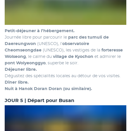
Petit‑déjeuner à l’hébergement.
Journée libre pour parcourir le 
parc des tumuli de 
Daereungwon
 (UNESCO), l’
observatoire 
Cheomseongdae
 (UNESCO), les vestiges de la 
forteresse 
Wolseong
, le calme du 
village de Kyochon
 et admirer le 
pont Wolyeonggyo
, superbe le soir.
Déjeuner libre.
Dégustez des spécialités locales au détour de vos visites.
Dîner libre.
Nuit à Hanok Doran Doran (ou similaire).
JOUR 5 | Départ pour Busan