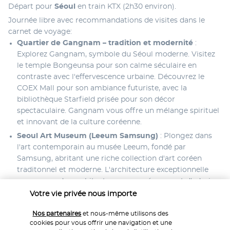
Départ pour 
Séoul 
en train KTX (2h30 environ).
Journée libre avec recommandations de visites dans le 
carnet de voyage:
Quartier de Gangnam – tradition et modernité
 : 
Explorez Gangnam, symbole du Séoul moderne. Visitez 
le temple Bongeunsa pour son calme séculaire en 
contraste avec l'effervescence urbaine. Découvrez le 
COEX Mall pour son ambiance futuriste, avec la 
bibliothèque Starfield prisée pour son décor 
spectaculaire. Gangnam vous offre un mélange spirituel 
et innovant de la culture coréenne.
Seoul Art Museum (Leeum Samsung)
 : Plongez dans 
l'art contemporain au musée Leeum, fondé par 
Samsung, abritant une riche collection d'art coréen 
traditonnel et moderne. L'architecture exceptionnelle 
conçue par des architectes renommés permet d'admirer 
des céramiques et peintures de la dynastie Joseon ainsi 
Votre vie privée nous importe
que des installations d'art coréen et international 
Nos partenaires
et nous-même utilisons des
contemporain.
cookies pour vous offrir une navigation et une
Soirée à Hongdae (option loisirs)
 : Découvrez la vie 