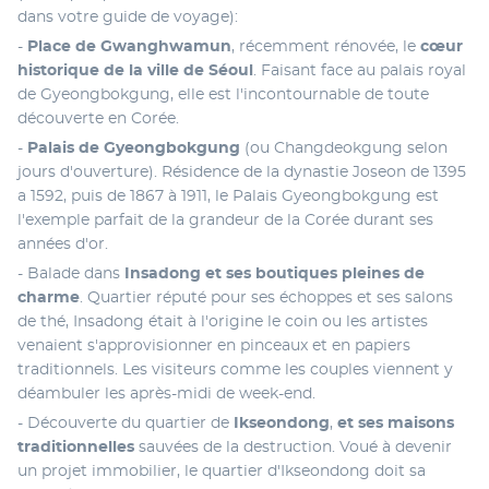
dans votre guide de voyage):
- 
Place de Gwanghwamun
, récemment rénovée, le 
cœur 
historique de la ville de Séoul
. Faisant face au palais royal 
de Gyeongbokgung, elle est l'incontournable de toute 
découverte en Corée. 
- 
Palais de
Gyeongbokgung 
(ou Changdeokgung selon 
jours d'ouverture). Résidence de la dynastie Joseon de 1395 
a 1592, puis de 1867 à 1911, le Palais Gyeongbokgung est 
l'exemple parfait de la grandeur de la Corée durant ses 
années d'or. 
- Balade dans 
Insadong et ses boutiques pleines de 
charme
. Quartier réputé pour ses échoppes et ses salons 
de thé, Insadong était à l'origine le coin ou les artistes 
venaient s'approvisionner en pinceaux et en papiers 
traditionnels. Les visiteurs comme les couples viennent y 
déambuler les après-midi de week-end. 
- Découverte du quartier de 
Ikseondong
,
 et ses maisons 
traditionnelles
 sauvées de la destruction. Voué à devenir 
un projet immobilier, le quartier d'Ikseondong doit sa 