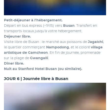
Petit‑déjeuner à l’hébergement.
Départ en bus express (~1h15) vers 
Busan
. Transfert en 
transports locaux jusqu’à votre hébergement.
Déjeuner libre.
Visite libre de Busan : le marché aux poissons de 
Jagalchi
, 
le quartier commerçant 
Nampodong
, et le coloré 
village 
artistique de Gamcheon
. En fin de journée, promenade 
sur la plage de 
Gwangalli
.
Dîner libre.
Nuit au Stanford Hotel Busan (ou similaire).
JOUR 6 | Journée libre à Busan