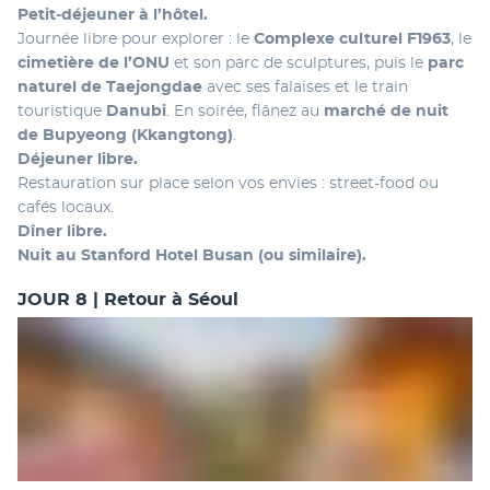
Petit‑déjeuner à l’hôtel.
Journée libre pour explorer : le 
Complexe culturel F1963
, le 
cimetière de l’ONU
 et son parc de sculptures, puis le 
parc 
naturel de Taejongdae
 avec ses falaises et le train 
touristique 
Danubi
. En soirée, flânez au 
marché de nuit 
de Bupyeong (Kkangtong)
.
Déjeuner libre.
Restauration sur place selon vos envies : street-food ou 
cafés locaux.
Dîner libre.
Nuit au Stanford Hotel Busan (ou similaire).
JOUR 8 | Retour à Séoul