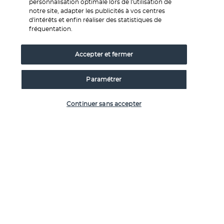
personnalisation optimale lors de l'utilisation de
nocturne créative de Hongdae, quartier jeune et branché 
notre site, adapter les publicités à vos centres
d'intérêts et enfin réaliser des statistiques de
près de l'hôtel Mercure Hongdae. Explorez les concerts 
fréquentation.
de rue, les performances artistiques, les boutiques de 
créateurs, les galeries d'art urbain, les bars et les 
restaurants variés. Plongez dans la scène artistique 
Accepter et fermer
underground de Séoul et dégustez des spécialités 
locales dans une ambiance festive.
Paramétrer
Vérifier les disponibilités
JOUR 9 | Séoul
Continuer sans accepter
Journée libre avec recommandations de visites dans le 
carnet de voyages:
Village traditionnel de Bukchon
: Découvrez le 