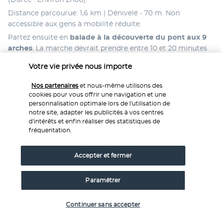
(Durée : Environ 2h00).
Distance parcourue: 1,6 km | Dénivelé - 70 m. Non 
accessible aux gens à mobilité réduite.
Partez ensuite en 
balade à la découverte du pont aux 9 
arches
. La marche devrait prendre entre 10 et 20 minutes 
selon le lieu de départ. Le pont aux neuf arches, également 
Votre vie privée nous importe
appelé le "pont dans le ciel", est un viaduc construit dans 
une vallée au milieu de la campagne verdoyante du Sri 
Nos partenaires
et nous-même utilisons des
Lanka. C'est l'un des meilleurs exemples de construction 
cookies pour vous offrir une navigation et une
ferroviaire de l'époque coloniale du pays. 
personnalisation optimale lors de l'utilisation de
notre site, adapter les publicités à vos centres
Dîner et nuit à l’hôtel.
d'intérêts et enfin réaliser des statistiques de
Repas inclus: petit-déjeuner et dîner.
fréquentation.
Jour 6: Galle, sa forteresse hollandaise et
Accepter et fermer
direction la plage de Bentota
Paramétrer
Vérifier les disponibilités
Continuer sans accepter