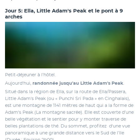
Jour 5: Ella, Little Adam's Peak et le pont à 9
arches
Petit-déjeuner à l’hôtel.
Aujourd'hui, 
randonnée jusqu'au Little Adam's Peak
.
Situé dans la région de Ella, sur la route de Ella/Passera, 
Little Adam's Peak (ou « Punchi Sri Pada » en Cinghalais), 
est une montagne de 1141 mètres de haut qui a la forme de 
Adam's Peak (La montagne sacrée). Elle est couverte d’une 
belle végétation et le sentier pour y monter traverse de 
belles plantations de thé. Du sommet, profitez  d'une vue 
panoramique à une grande distance vers le Sud de l’Ile 