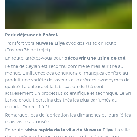
Petit-déjeuner à l’hôtel.
Transfert vers 
Nuwara Eliya
 avec des visite en route 
(Environ 3h de trajet).
En route, arrêtez-vous pour
 découvrir une usine de thé
:
Le thé de Ceylan est reconnu comme le meilleur thé au 
monde. L'influence des conditions climatiques confère au 
produit une variété de saveurs et d'arômes, synonymes de 
qualité. La culture et la fabrication du thé sont 
actuellement un processus scientifique et technique. Le Sri 
Lanka produit certains des thés les plus parfumés au 
monde. Durée : 1 à 2h.
Remarque : pas de fabrication les dimanches et jours fériés 
mais visite autorisée.
En route,
 visite rapide de la ville de Nuwara Eliya
: La ville 
des lumières est conçue pour ressembler à un village 