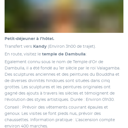
Petit-déjeuner à l’hôtel.
Transfert vers 
Kandy 
(Environ 3h00 de trajet). 
En route, visitez le 
temple de Dambulla
:
Egalement connu sous le nom de Temple d'Or de 
Dambulla, il a été fondé au 1er siècle par le roi Valagamba. 
Des sculptures anciennes et des peintures du Bouddha et 
de diverses divinités hindoues sont situées dans cinq 
grottes. Les sculptures et les peintures originales ont 
gagné des ajouts à travers les siècles et témoignent de 
l'évolution des styles artistiques. Durée : Environ 01h30. 
Conseil : Prévoir des vêtements couvrant épaules et 
genoux. Les visites se font pieds nus, prévoir des 
chaussettes. Information pratique : L’ascension compte 
environ 400 marches. 