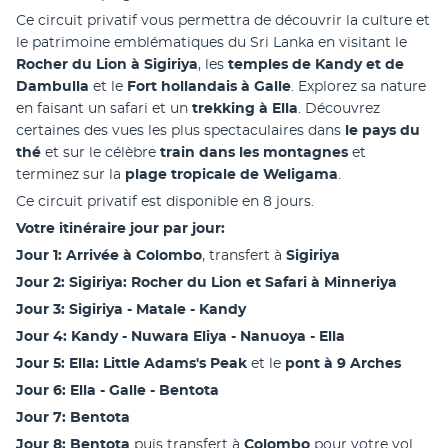
Ce circuit privatif vous permettra de découvrir la culture et 
le patrimoine emblématiques du Sri Lanka en visitant le 
Rocher du Lion à Sigiriya
, les 
temples de Kandy et de 
Dambulla
 et le 
Fort hollandais à Galle
. Explorez sa nature 
en faisant un safari et un 
trekking à Ella
. Découvrez 
certaines des vues les plus spectaculaires dans
 le pays du 
thé
 et sur le célèbre 
train dans les montagnes
 et 
terminez sur la 
plage tropicale de Weligama
.
Ce circuit privatif est disponible en 8 jours.
Votre itinéraire jour par jour:
Jour 1: Arrivée à Colombo
, transfert à 
Sigiriya
Jour 2: Sigiriya: Rocher du Lion et Safari à Minneriya
Jour 3: Sigiriya - Matale - Kandy
Jour 4: Kandy - Nuwara Eliya - Nanuoya - Ella
Jour 5: Ella: Little Adams's Peak 
et le
 pont à 9 Arches
Jour 6: Ella - Galle - Bentota
Jour 7: Bentota
Jour 8: Bentota
 puis transfert à 
Colombo
 pour votre vol 