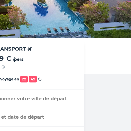
RANSPORT
29 €
/pers
s
 voyage en
2x
4x
ionner votre ville de départ
 et date de départ