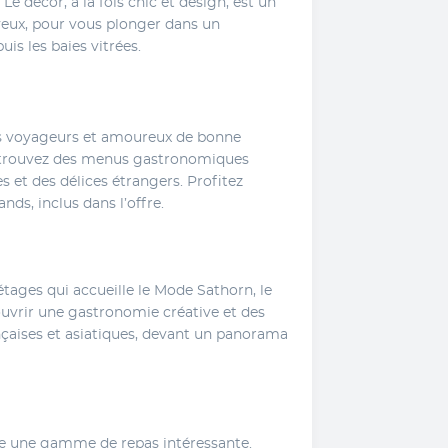
Le décor, à la fois chic et design, est un 
yeux, pour vous plonger dans un 
s les baies vitrées.
les voyageurs et amoureux de bonne 
Retrouvez des menus gastronomiques 
s et des délices étrangers. Profitez 
ds, inclus dans l’offre.
tages qui accueille le Mode Sathorn, le 
vrir une gastronomie créative et des 
çaises et asiatiques, devant un panorama 
re une gamme de repas intéressante. 