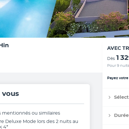
Hin
AVEC T
1 3
Dès
Pour 9 nuit
Payez votre
r vous
Sélect
s mentionnés ou similaires
Durée
 Deluxe Mode lors des 2 nuits au
k 4*