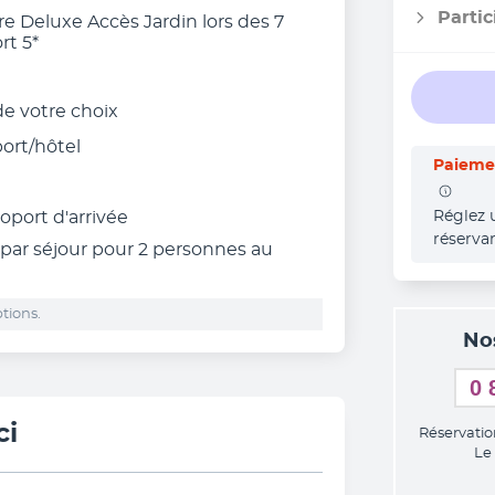
Partic
 Deluxe Accès Jardin lors des 7
rt 5*
 de votre choix
port/hôtel
Paiemen
roport d'arrivée
Réglez 
réserva
 par séjour pour 2 personnes au
tions.
No
0 
ci
Réservatio
Le