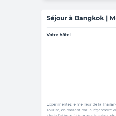
Séjour à Bangkok | M
Votre hôtel
Expérimentez le meilleur de la Thaïlan
sourire, en passant par la légendaire v