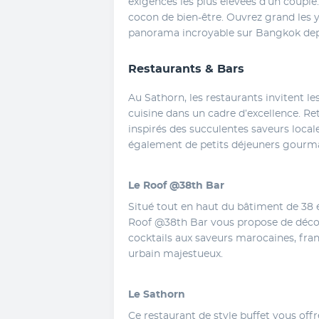
exigences les plus élevées d’un couple. 
cocon de bien-être. Ouvrez grand les 
panorama incroyable sur Bangkok depui
Restaurants & Bars
Au Sathorn, les restaurants invitent 
cuisine dans un cadre d’excellence. 
inspirés des succulentes saveurs locale
également de petits déjeuners gourman
Le Roof @38th Bar 
Situé tout en haut du bâtiment de 38 é
Roof @38th Bar vous propose de décou
cocktails aux saveurs marocaines, fran
urbain majestueux.
Le Sathorn
Ce restaurant de style buffet vous off