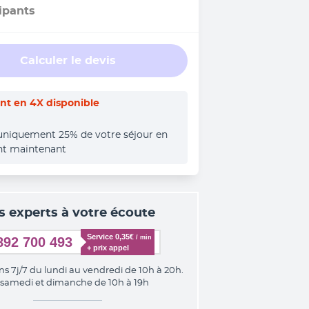
ipants
Calculer le devis
t en 4X disponible
uniquement 25% de votre séjour en 
nt maintenant
s experts à votre écoute
Service 0,35€ 
/ min
892 700 493
+ prix appel
ns 7j/7 du lundi au vendredi de 10h à 20h.
 samedi et dimanche de 10h à 19h