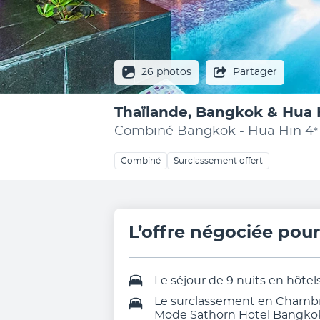
26 photos
Partager
Thaïlande, Bangkok & Hua 
Combiné Bangkok - Hua Hin
4
*
Combiné
Surclassement offert
L’offre négociée pou
Le
séjour de 9 nuits en hôtel
Le surclassement en Chambre
Mode Sathorn Hotel Bangko