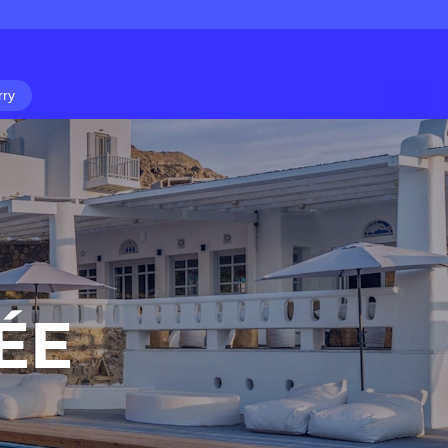
rry
ÉE