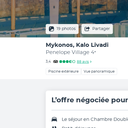
19 photos
Partager
Mykonos, Kalo Livadi
Penelope Village
4
*
3,4
88
avis
Piscine extérieure
Vue panoramique
L’offre négociée pou
Le séjour en
Chambre Double