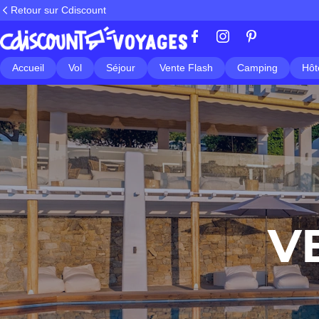
Retour sur Cdiscount
Accueil
Vol
Séjour
Vente Flash
Camping
Hôt
V