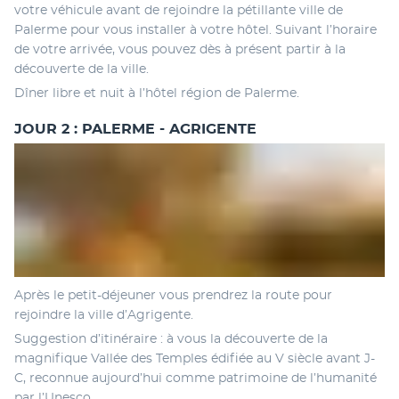
votre véhicule avant de rejoindre la pétillante ville de 
Palerme pour vous installer à votre hôtel. Suivant l’horaire 
de votre arrivée, vous pouvez dès à présent partir à la 
découverte de la ville. 
Dîner libre et nuit à l’hôtel région de Palerme.
JOUR 2 : PALERME - AGRIGENTE
Après le petit-déjeuner vous prendrez la route pour 
rejoindre la ville d’Agrigente. 
Suggestion d’itinéraire : à vous la découverte de la 
magnifique Vallée des Temples édifiée au V siècle avant J-
C, reconnue aujourd’hui comme patrimoine de l’humanité 
par l’Unesco. 