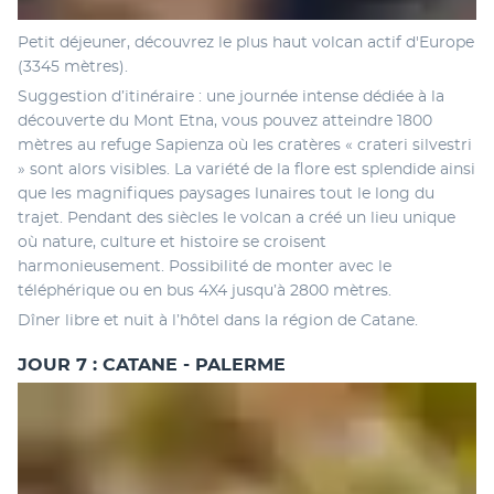
Petit déjeuner, découvrez le plus haut volcan actif d'Europe 
(3345 mètres). 
Suggestion d’itinéraire : une journée intense dédiée à la 
découverte du Mont Etna, vous pouvez atteindre 1800 
mètres au refuge Sapienza où les cratères « crateri silvestri 
» sont alors visibles. La variété de la flore est splendide ainsi 
que les magnifiques paysages lunaires tout le long du 
trajet. Pendant des siècles le volcan a créé un lieu unique 
où nature, culture et histoire se croisent 
harmonieusement. Possibilité de monter avec le 
téléphérique ou en bus 4X4 jusqu’à 2800 mètres. 
Dîner libre et nuit à l’hôtel dans la région de Catane.
JOUR 7 : CATANE - PALERME