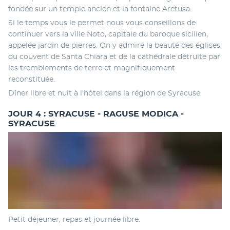
fondée sur un temple ancien et la fontaine Aretusa. 
Si le temps vous le permet nous vous conseillons de 
continuer vers la ville Noto, capitale du baroque sicilien, 
appelée jardin de pierres. On y admire la beauté des églises, 
du couvent de Santa Chiara et de la cathédrale détruite par 
les tremblements de terre et magnifiquement 
reconstituée. 
Dîner libre et nuit à l’hôtel dans la région de Syracuse.
JOUR 4 : SYRACUSE - RAGUSE MODICA -
SYRACUSE
Petit déjeuner, repas et journée libre. 