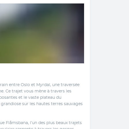
ain entre Oslo et Myrdal, une traversée 
. Ce trajet vous mène à travers les 
osantes et le vaste plateau du 
randiose sur les hautes terres sauvages 
 Flåmsbana, l’un des plus beaux trajets 