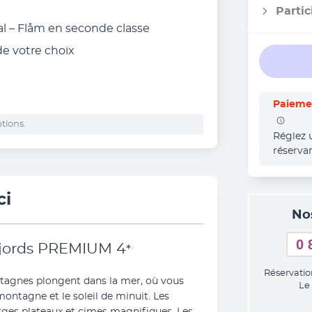
Partic
dal – Flåm en seconde classe
 de votre choix
Paiemen
tions.
Réglez 
réserva
ci
No
0 
fjords PREMIUM
4
*
Réservatio
tagnes plongent dans la mer, où vous 
Le
montagne et le soleil de minuit. Les 