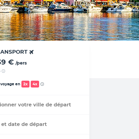
RANSPORT
39 €
/pers
s
 voyage en
2x
4x
ionner votre ville de départ
 et date de départ