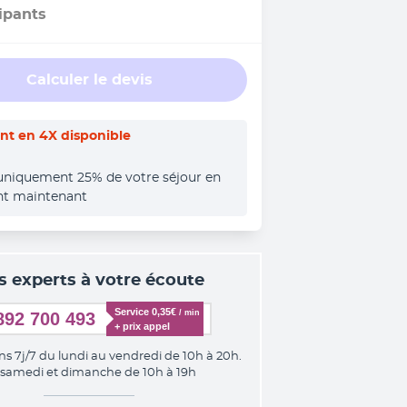
ipants
Calculer le devis
t en 4X disponible
uniquement 25% de votre séjour en 
nt maintenant
s experts à votre écoute
Service 0,35€ 
/ min
892 700 493
+ prix appel
ns 7j/7 du lundi au vendredi de 10h à 20h.
 samedi et dimanche de 10h à 19h