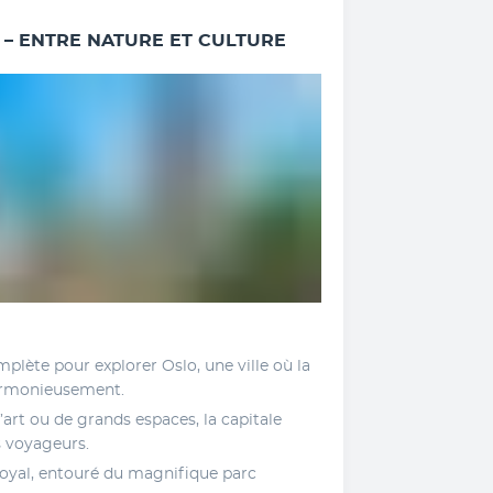
 – ENTRE NATURE ET CULTURE
plète pour explorer Oslo, une ville où la 
harmonieusement. 
art ou de grands espaces, la capitale 
s voyageurs. 
yal, entouré du magnifique parc 