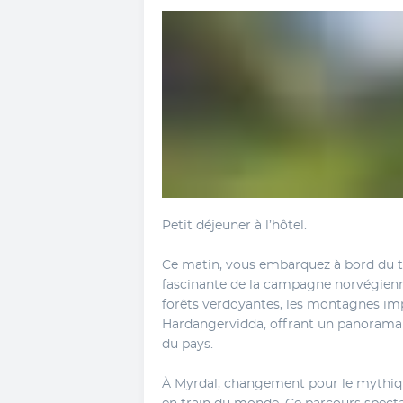
Petit déjeuner à l’hôtel.
Ce matin, vous embarquez à bord du tr
fascinante de la campagne norvégienne
forêts verdoyantes, les montagnes imp
Hardangervidda, offrant un panorama g
du pays.
À Myrdal, changement pour le mythique