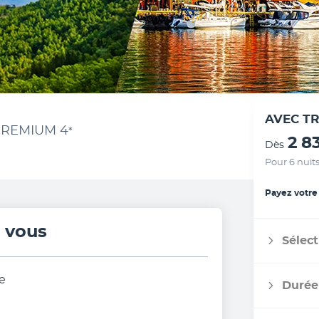
AVEC T
 PREMIUM
4
*
2 8
Dès
Pour 6 nuit
Payez votre
r vous
Sélect
e
Durée