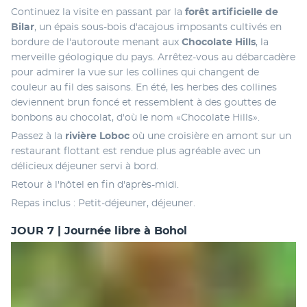
Continuez la visite en passant par la 
forêt artificielle de 
Bilar
, un épais sous-bois d'acajous imposants cultivés en 
bordure de l'autoroute menant aux 
Chocolate Hills
, la 
merveille géologique du pays. Arrêtez-vous au débarcadère 
pour admirer la vue sur les collines qui changent de 
couleur au fil des saisons. En été, les herbes des collines 
deviennent brun foncé et ressemblent à des gouttes de 
bonbons au chocolat, d'où le nom «Chocolate Hills». 
Passez à la 
rivière Loboc 
où une croisière en amont sur un 
restaurant flottant est rendue plus agréable avec un 
délicieux déjeuner servi à bord. 
Retour à l'hôtel en fin d'après-midi. 
Repas inclus : Petit-déjeuner, déjeuner.
JOUR 7 | Journée libre à Bohol