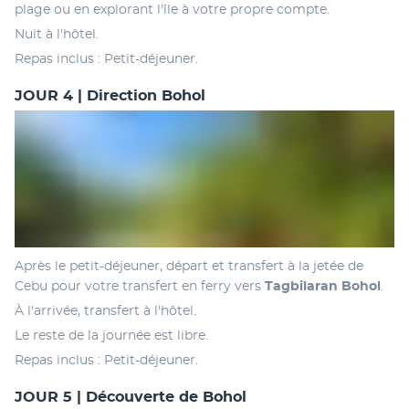
plage ou en explorant l'île à votre propre compte. 
Nuit à l'hôtel.
Repas inclus : Petit-déjeuner.
JOUR 4 | Direction Bohol
Après le petit-déjeuner, départ et transfert à la jetée de 
Cebu pour votre transfert en ferry vers 
Tagbilaran Bohol
. 
À l'arrivée, transfert à l'hôtel. 
Le reste de la journée est libre. 
Repas inclus : Petit-déjeuner.
JOUR 5 | Découverte de Bohol