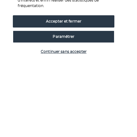
d'intérêts et enfin réaliser des statistiques de
fréquentation.
JOUR 11 | Siquijor
Accepter et fermer
Paramétrer
Vérifier les disponibilités
Continuer sans accepter
Après le petit-déjeuner, départ et transfert à la jetée de 
Dumaguete pour votre
 transfert en ferry vers Siquijor
. À 
l'arrivée transfert à l'hôtel. Le reste de la journée est libre à 
loisir. 
Repas inclus : Petit-déjeuner.
JOUR 12 | Siquijor