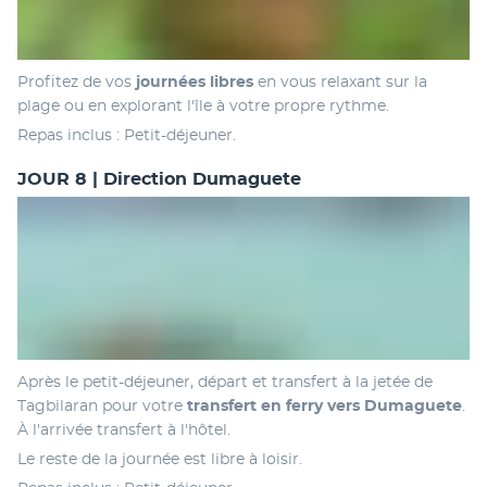
Profitez de vos
 journées libres 
en vous relaxant sur la 
plage ou en explorant l'île à votre propre rythme. 
Repas inclus : Petit-déjeuner.
JOUR 8 | Direction Dumaguete
Après le petit-déjeuner, départ et transfert à la jetée de 
Tagbilaran pour votre
 transfert en ferry vers Dumaguete
. 
À l'arrivée transfert à l'hôtel. 
Le reste de la journée est libre à loisir. 