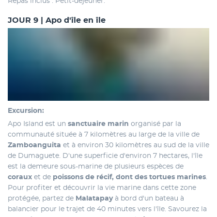
Repas inclus : Petit-déjeuner.
JOUR 9 | Apo d'île en île
Excursion:
Apo Island est un 
sanctuaire marin
 organisé par la 
communauté située à 7 kilomètres au large de la ville de 
Zamboanguita 
et à environ 30 kilomètres au sud de la ville 
de Dumaguete. D'une superficie d'environ 7 hectares, l'île 
est la demeure sous-marine de plusieurs espèces de 
coraux 
et de 
poissons de récif, dont des tortues marines
. 
Pour profiter et découvrir la vie marine dans cette zone 
protégée, partez de 
Malatapay
 à bord d'un bateau à 
balancier pour le trajet de 40 minutes vers l'île. Savourez la 