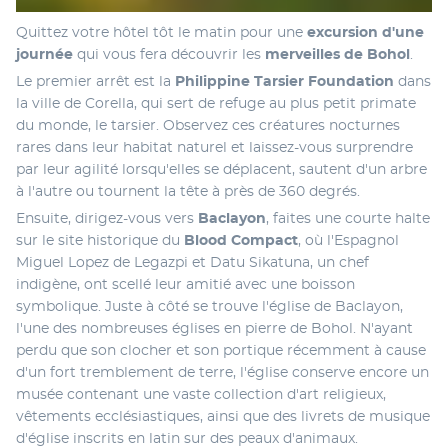
Quittez votre hôtel tôt le matin pour une 
excursion d'une 
journée
 qui vous fera découvrir les 
merveilles de Bohol
. 
Le premier arrêt est la 
Philippine Tarsier Foundation
 dans 
la ville de Corella, qui sert de refuge au plus petit primate 
du monde, le tarsier. Observez ces créatures nocturnes 
rares dans leur habitat naturel et laissez-vous surprendre 
par leur agilité lorsqu'elles se déplacent, sautent d'un arbre 
à l'autre ou tournent la tête à près de 360 ​​degrés. 
Ensuite, dirigez-vous vers 
Baclayon
, faites une courte halte 
sur le site historique du 
Blood Compact
, où l'Espagnol 
Miguel Lopez de Legazpi et Datu Sikatuna, un chef 
indigène, ont scellé leur amitié avec une boisson 
symbolique. Juste à côté se trouve l'église de Baclayon, 
l'une des nombreuses églises en pierre de Bohol. N'ayant 
perdu que son clocher et son portique récemment à cause 
d'un fort tremblement de terre, l'église conserve encore un 
musée contenant une vaste collection d'art religieux, 
vêtements ecclésiastiques, ainsi que des livrets de musique 
d'église inscrits en latin sur des peaux d'animaux. 