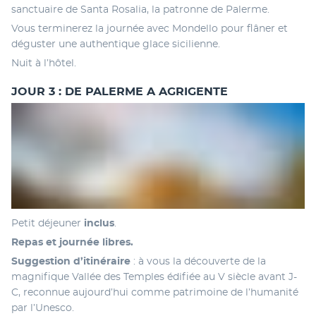
sanctuaire de Santa Rosalia, la patronne de Palerme. 
Vous terminerez la journée avec Mondello pour flâner et 
déguster une authentique glace sicilienne. 
Nuit à l’hôtel.
JOUR 3 : DE PALERME A AGRIGENTE
Petit déjeuner 
inclus
.
Repas et journée libres.
Suggestion d’itinéraire
 : à vous la découverte de la 
magnifique Vallée des Temples édifiée au V siècle avant J-
C, reconnue aujourd’hui comme patrimoine de l’humanité 
par l’Unesco. 