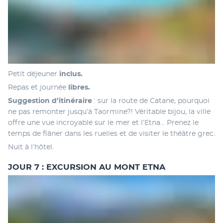
Petit déjeuner
 inclus.
Repas et journée
 libres.
Suggestion d’itinéraire
 : sur la route de Catane, pourquoi 
ne pas remonter jusqu’à Taormine?! Véritable bijou, la ville 
offre une vue incroyable sur le mer et l’Etna... Prenez le 
temps de flâner dans les ruelles et de visiter le théâtre grec. 
Nuit à l’hôtel.
JOUR 7 : EXCURSION AU MONT ETNA