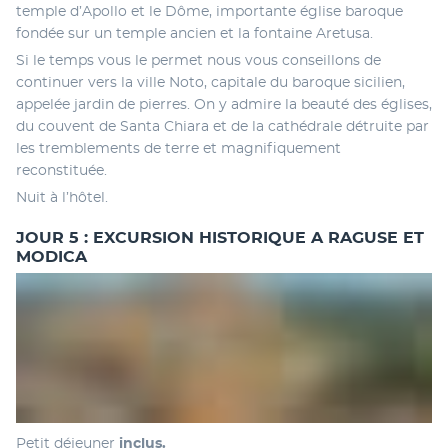
temple d’Apollo et le Dôme, importante église baroque 
fondée sur un temple ancien et la fontaine Aretusa. 
Si le temps vous le permet nous vous conseillons de 
continuer vers la ville Noto, capitale du baroque sicilien, 
appelée jardin de pierres. On y admire la beauté des églises, 
du couvent de Santa Chiara et de la cathédrale détruite par 
les tremblements de terre et magnifiquement 
reconstituée. 
Nuit à l’hôtel.
JOUR 5 : EXCURSION HISTORIQUE A RAGUSE ET
MODICA
Petit déjeuner
 inclus.