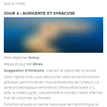
Nuit à l’hôtel.
JOUR 4 : AGRIGENTE ET SYRACUSE
Petit déjeuner
 inclus.
Repas et journée
 libres.
Suggestion d’itinéraire
 : cap sur la région de Syracuse. 
Dans l’après-midi, vous découvrez cette ancienne colonie 
grecque, patrimoine de l’humanité et site de l’Unesco. La 
zone archéologique remonte au Vème siècle avant J-C, 
avec le théâtre grec, l’amphithéâtre romain, l’autel d’Ierone 
II et les Latomies du Paradis. 
Direction ensuite le centre historique de l’île d’Ortigia, le 