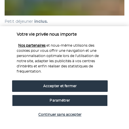
Petit déjeuner
 inclus.
Repas et journée 
libres. 
Votre vie privée nous importe
Suggestion d’itinéraire
 : une journée intense dédiée à la 
découverte du Mont Etna, volcan actif le plus haut 
Nos partenaires
et nous-même utilisons des
d’Europe (3345 mètres). Vous pouvez atteindre 1800 mètres 
cookies pour vous offrir une navigation et une
au refuge Sapienza où les cratères « crateri silvestri » sont 
personnalisation optimale lors de l'utilisation de
notre site, adapter les publicités à vos centres
alors visibles. La variété de la flore est splendide ainsi que 
d'intérêts et enfin réaliser des statistiques de
les magnifiques paysages lunaires tout le long du trajet. 
fréquentation.
Pendant des siècles le volcan a créé un lieu unique où 
nature, culture et histoire se croisent harmonieusement. 
Accepter et fermer
Possibilité de monter avec le téléphérique ou en bus 4X4 
jusqu’à 2800 mètres. 
Paramétrer
Nuit à l’hôtel.
Vérifier les disponibilités
JOUR 8 : DEPART DE CATANE ET FIN D
Continuer sans accepter
L'ITINERAIRE