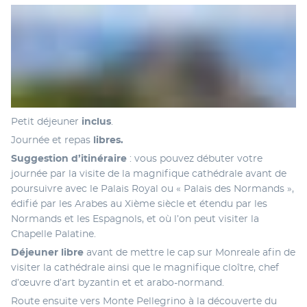
Petit déjeuner 
inclus
.
Journée et repas 
libres. 
Suggestion d’itinéraire
 : vous pouvez débuter votre 
journée par la visite de la magnifique cathédrale avant de 
poursuivre avec le Palais Royal ou « Palais des Normands », 
édifié par les Arabes au Xième siècle et étendu par les 
Normands et les Espagnols, et où l’on peut visiter la 
Chapelle Palatine. 
Déjeuner libre
 avant de mettre le cap sur Monreale afin de 
visiter la cathédrale ainsi que le magnifique cloître, chef 
d’œuvre d’art byzantin et et arabo-normand. 
Route ensuite vers Monte Pellegrino à la découverte du 