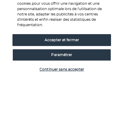
hôtel 5* (normes locales) cités ou similaires : 
cookies pour vous offrir une navigation et une
Mombasa : Serena Beach Resort & Spa 5* (normes locales) - 
personnalisation optimale lors de l'utilisation de
notre site, adapter les publicités à vos centres
1 nuit 
d'intérêts et enfin réaliser des statistiques de
Voi : Ashnil Aruba Lodge 5* (normes locales) - 1 nuit
fréquentation.
Tsavo East : Saltick Safari Lodge 5* (normes locales) - 1 nuit 
Watamu : Hemingways Watamu 5* (normes locales) - 4 
Accepter et fermer
nuits 
Paramétrer
Vérifier les disponibilités
BON A SAVOIR
Continuer sans accepter
Informations utiles
Nos experts à votre écoute
Service 0,35€ 
/ min
0 892 700 493