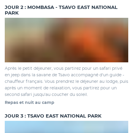
JOUR 2 : MOMBASA - TSAVO EAST NATIONAL
PARK
Après le petit déjeuner, vous partirez pour un safari privé 
en jeep dans la savane de Tsavo accompagné d'un guide - 
chauffeur français. Vous prendrez le déjeuner au lodge, puis 
après un moment de relaxation, vous partirez pour un 
second safari jusqu'au coucher du soleil. 
Repas et nuit au camp 
JOUR 3 : TSAVO EAST NATIONAL PARK