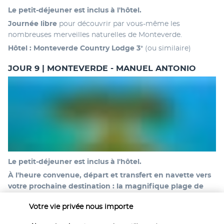
Le petit-déjeuner est inclus à l'hôtel. 
Journée libre
 pour découvrir par vous-même les 
nombreuses merveilles naturelles de Monteverde.
Hôtel :
Monteverde Country Lodge 3
* (ou similaire)
JOUR 9 | MONTEVERDE - MANUEL ANTONIO
Le petit-déjeuner est inclus à l'hôtel. 
À l'heure convenue, départ et transfert en navette vers 
votre prochaine destination : la magnifique plage de 
Manuel Antonio
. Manuel Antonio est un petit village au 
Votre vie privée nous importe
bord de l'océan qui regorge de bons endroits où séjourner 
en pleine nature. Célèbre pour son parc national, cette 