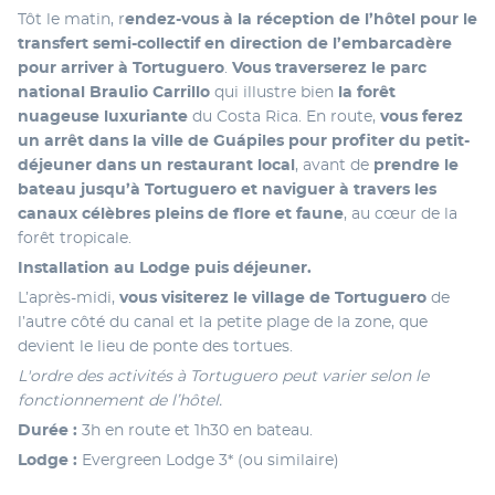
Tôt le matin, r
endez-vous à la réception de l’hôtel pour le 
transfert semi-collectif en direction de l’embarcadère 
pour arriver à Tortuguero
. 
Vous traverserez le parc 
national Braulio Carrillo
 qui illustre bien
 la forêt 
nuageuse luxuriante
 du Costa Rica. En route,
 vous ferez 
un arrêt dans la ville de Guápiles pour profiter du petit-
déjeuner dans un restaurant local
, avant de
 prendre le 
bateau jusqu’à Tortuguero et naviguer à travers les 
canaux célèbres pleins de flore et faune
, au cœur de la 
forêt tropicale. 
Installation au Lodge puis déjeuner. 
L’après-midi, 
vous visiterez le village de Tortuguero
 de 
l’autre côté du canal et la petite plage de la zone, que 
devient le lieu de ponte des tortues.
L'ordre des activités à Tortuguero peut varier selon le 
fonctionnement de l’hôtel.
Durée :
 3h en route et 1h30 en bateau.
Lodge :
 Evergreen Lodge 3* (ou similaire)