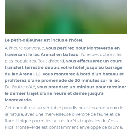
Le petit-déjeuner est inclus à l'hôtel.
À l'heure convenue, 
vous partirez pour Monteverde en 
traversant le lac Arenal en bateau
, l'une des options les 
plus populaires. Tout d'abord, 
vous effectuerez un court 
transfert terrestre depuis votre hôtel jusqu'au barrage 
du lac Arenal.
 Là,
 vous monterez à bord d'un bateau et 
profiterez d'une promenade de 30 minutes sur le lac
. 
De l'autre côté, 
vous prendrez un minibus pour terminer 
le dernier trajet d'une heure et demie jusqu'à 
Monteverde.
Cet endroit est un véritable paradis pour les amoureux de 
la nature, avec une merveilleuse diversité de faune et de 
flore. Unique parmi les autres forêts tropicales du Costa 
Rica, Monteverde est constamment enveloppé de brume, 