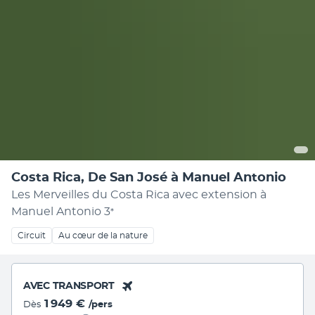
Costa Rica, De San José à Manuel Antonio
Les Merveilles du Costa Rica avec extension à
Manuel Antonio
3
*
Circuit
Au cœur de la nature
AVEC TRANSPORT
1 949 €
Dès
/pers