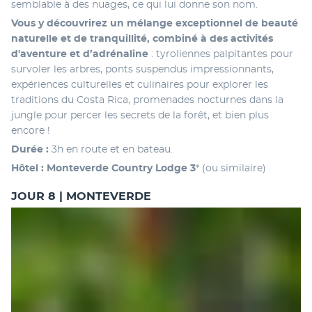
semblable à des nuages, ce qui lui donne son nom.
Vous y découvrirez un mélange exceptionnel de beauté 
naturelle et de tranquillité, combiné à des activités 
d'aventure et d’adrénaline
 : tyroliennes palpitantes pour 
survoler les arbres, ponts suspendus impressionnants, 
expériences culturelles et culinaires pour explorer les 
traditions du Costa Rica, promenades nocturnes dans la 
jungle pour percer les secrets de la forêt, et bien plus 
encore !
Durée :
 3h en route et en bateau.
Hôtel :
Monteverde Country Lodge 3
* (ou similaire)
JOUR 8 | MONTEVERDE