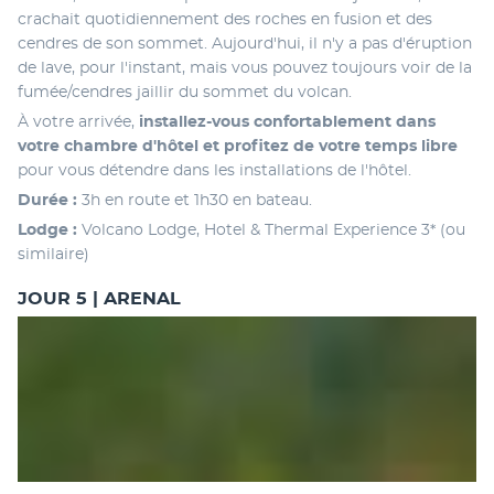
crachait quotidiennement des roches en fusion et des 
cendres de son sommet. Aujourd'hui, il n'y a pas d'éruption 
de lave, pour l'instant, mais vous pouvez toujours voir de la 
fumée/cendres jaillir du sommet du volcan. 
À votre arrivée, 
installez-vous confortablement dans 
votre chambre d'hôtel et profitez de votre temps libre
pour vous détendre dans les installations de l'hôtel.
Durée :
 3h en route et 1h30 en bateau.
Lodge :
 Volcano Lodge, Hotel & Thermal Experience 3* (ou 
similaire)
JOUR 5 | ARENAL