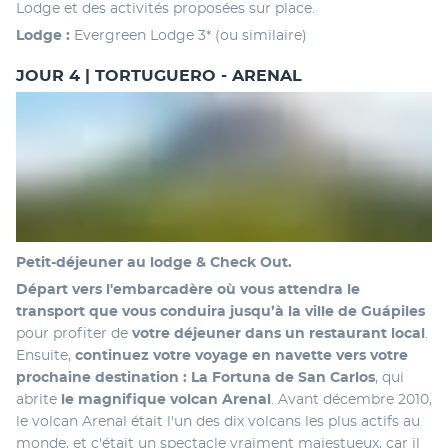
Lodge et des activités proposées sur place.
Lodge :
 Evergreen Lodge 3* (ou similaire)
JOUR 4 | TORTUGUERO - ARENAL
Petit-déjeuner au lodge & Check Out. 
Départ vers l'embarcadère où vous attendra le 
transport que vous conduira jusqu’à la ville de Guápiles
pour profiter de 
votre déjeuner dans un restaurant local
. 
Ensuite,
 continuez votre voyage en navette vers votre 
prochaine destination : La Fortuna de San Carlos
, qui 
abrite 
le magnifique volcan Arenal
. Avant décembre 2010, 
le volcan Arenal était l'un des dix volcans les plus actifs au 
monde, et c'était un spectacle vraiment majestueux, car il 