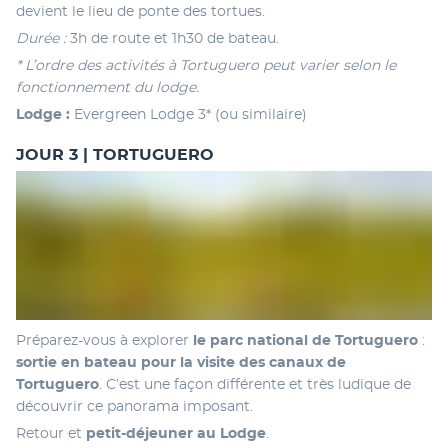
devient le lieu de ponte des tortues.
Durée : 
3h de route et 1h30 de bateau.
* L’ordre des activités à Tortuguero peut varier selon le 
fonctionnement du lodge.
Lodge :
 Evergreen Lodge 3* (ou similaire)
JOUR 3 | TORTUGUERO
Préparez-vous à explorer
 le parc national de Tortuguero
 : 
sortie en bateau pour la visite des canaux de 
Tortuguero
. C’est une façon différente et très ludique de 
découvrir ce panorama imposant. 
Retour et 
petit-déjeuner au Lodge
. 