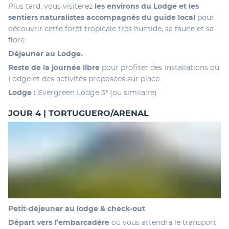
Plus tard, vous visiterez
 les environs du Lodge et les 
sentiers naturalistes accompagnés du guide local 
pour 
découvrir cette forêt tropicale très humide, sa faune et sa 
flore. 
Déjeuner au Lodge. 
Reste de la journée libre
 pour profiter des installations du 
Lodge et des activités proposées sur place.
Lodge :
 Evergreen Lodge 3* (ou similaire)
JOUR 4 | TORTUGUERO/ARENAL
Petit-déjeuner au lodge & check-out
. 
Départ vers l’embarcadère 
où vous attendra le transport 