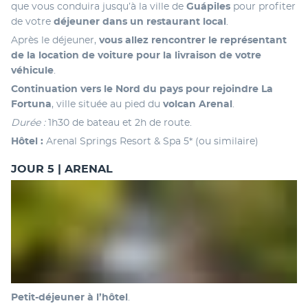
que vous conduira jusqu’à la ville de 
Guápiles 
pour profiter 
de votre 
déjeuner dans un restaurant local
. 
Après le déjeuner,
 vous allez rencontrer le représentant 
de la location de voiture pour la livraison de votre 
véhicule
.
Continuation vers le Nord du pays pour rejoindre La 
Fortuna
, ville située au pied du 
volcan Arenal
.
Durée :
 1h30 de bateau et 2h de route.
Hôtel : 
Arenal Springs Resort & Spa 5* (ou similaire)
JOUR 5 | ARENAL
Petit-déjeuner à l’hôtel
. 