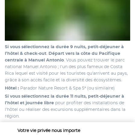
Si vous sélectionnez la durée 9 nuits, petit-déjeuner à 
l’hôtel & check-out
. 
Départ vers la côte du Pacifique 
centrale à
Manuel Antonio
. Vous pouvez trouver le parc 
national Manuel Antonio ; l’un des plus fameux de Costa 
Rica lequel est visité pour les touristes qu’arrivent au pays, 
grâce à son accès facile et la diversité des écosystèmes.
Hôtel : 
Parador Nature Resort & Spa 5* (ou similaire)
Si vous sélectionnez la durée 11 nuits, petit-déjeuner à 
l’hôtel
et journée libre
 pour profiter des installations de 
l’hôtel ou réaliser des excursions supplémentaires dans la 
région.
Hôtel : 
Poco a Poco 4* (ou similaire)
Votre vie privée nous importe