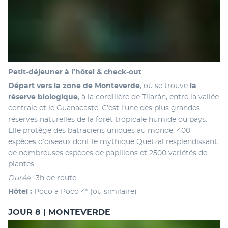
Petit-déjeuner à l’hôtel & check-out
. 
Départ vers la zone de Monteverde
, où se trouve
 la 
réserve biologique
, à la cordillère de Tilarán, entre la vallée 
centrale et le Guanacaste. C’est l’une des plus grandes 
réserves naturelles de la forêt tropicale humide du pays. 
Elle protège des batraciens uniques au monde, 400 
espèces d’oiseaux dont le mythique Quetzal resplendissant, 
de nombreuses espèces de papillons et 2500 variétés de 
plantes.
Durée : 
3h de route.
Hôtel : 
Poco a Poco 4* (ou similaire)
JOUR 8 | MONTEVERDE