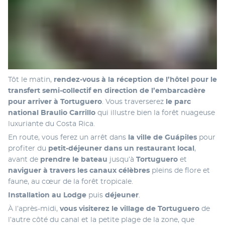
Tôt le matin, 
rendez-vous à la réception de l’hôtel pour le 
transfert semi-collectif en direction de l’embarcadère 
pour arriver à Tortuguero
. Vous traverserez
 le parc 
national Braulio Carrillo 
qui illustre bien la forêt nuageuse 
luxuriante du Costa Rica. 
En route, vous ferez un arrêt dans 
la ville de Guápiles
 pour 
profiter du 
petit-déjeuner dans un restaurant local
, 
avant de 
prendre le bateau
 jusqu’à 
Tortuguero 
et 
naviguer à travers les canaux célèbres
 pleins de flore et 
faune, au cœur de la forêt tropicale. 
Installation au Lodge 
puis 
déjeuner
. 
À l’après-midi, 
vous visiterez
le village de Tortuguero 
de 
l’autre côté du canal et la petite plage de la zone, que 