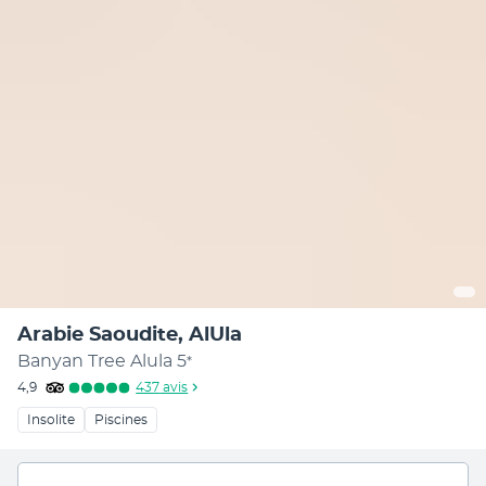
Arabie Saoudite, AlUla
Banyan Tree Alula
5
*
4,9
437
avis
Insolite
Piscines