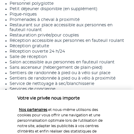
Personnel polyglotte
Petit déjeuner disponible (en supplément)
Pique-niques
Promenades à cheval à proximité
Restaurant sur place accessible aux personnes en
fauteuil roulant
Restauration privée/pour couples
Réception accessible aux personnes en fauteuil roulant
Réception gratuite
Réception ouverte 24 h/24
Salle de réception
Salon accessible aux personnes en fauteuil roulant
Sans ascenseur (hébergement de plain-pied)
Sentiers de randonnée à pied ou à vélo sur place
Sentiers de randonnée à pied ou à vélo à proximité
Service de nettoyage à sec/blanchisserie
Services de concierge
Services de cérémonie de mariage
Votre vie privée nous importe
Spa accessible aux personnes en fauteuil roulant
Toilettes publiques accessibles aux personnes en fauteuil
roulant
Nos partenaires
et nous-même utilisons des
Équitation/promenades à cheval sur place
cookies pour vous offrir une navigation et une
personnalisation optimale lors de l'utilisation de
notre site, adapter les publicités à vos centres
d'intérêts et enfin réaliser des statistiques de
Informations utiles