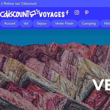
Retour sur Cdiscount
Accueil
Vol
Séjour
Vente Flash
Camping
Hôt
V