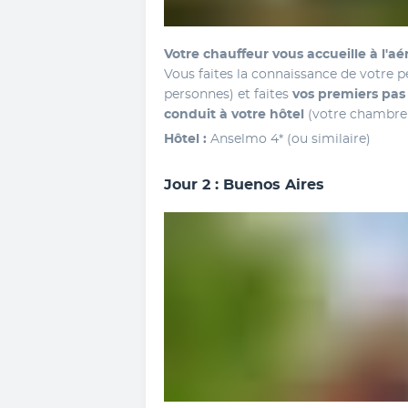
Vous faites la connaissance de votre 
personnes) et faites 
vos premiers pas 
conduit à votre hôtel
 (votre chambre 
Hôtel : 
Anselmo 4* (ou similaire)
Jour 2 : Buenos Aires