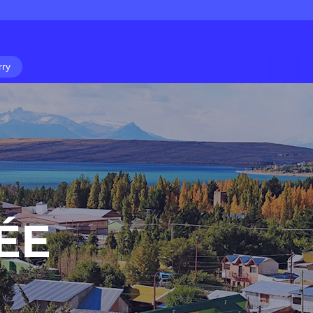
rry
ÉE