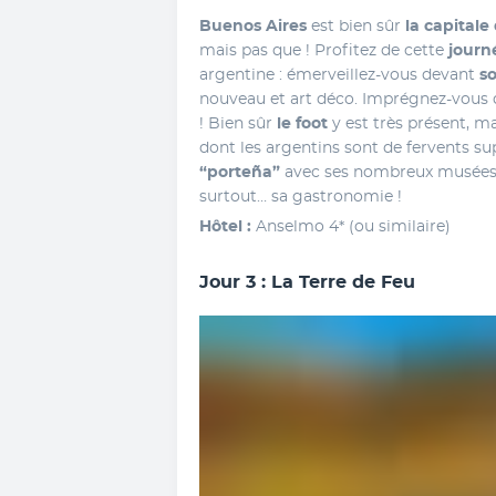
Buenos Aires
 est bien sûr 
la capitale
mais pas que ! Profitez de cette 
journ
argentine : émerveillez-vous devant
 s
nouveau et art déco. Imprégnez-vous d
! Bien sûr 
le foot
 y est très présent, m
dont les argentins sont de fervents su
“porteña”
 avec ses nombreux musées, 
surtout… sa gastronomie !
Hôtel :
 Anselmo 4* (ou similaire)
Jour 3 : La Terre de Feu