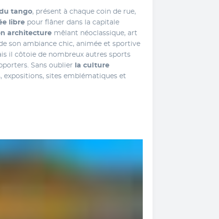
 du tango
, présent à chaque coin de rue, 
ée libre
 pour flâner dans la capitale 
on architecture 
mêlant néoclassique, art 
e son ambiance chic, animée et sportive 
ais il côtoie de nombreux autres sports 
pporters. Sans oublier
 la culture 
expositions, sites emblématiques et 