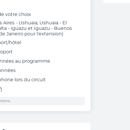
 de votre choix
Aires - Ushuaia, Ushuaia - El
 Salta - Iguazu et Iguazu - Buenos
 de Janeiro pour l'extension)
port/hôtel
éroport
ionnées au programme
ionnées
ophone
lors du circuit
j
tions.