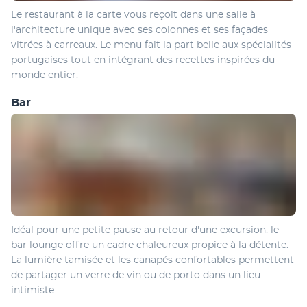
Le restaurant à la carte vous reçoit dans une salle à 
l'architecture unique avec ses colonnes et ses façades 
vitrées à carreaux. Le menu fait la part belle aux spécialités 
portugaises tout en intégrant des recettes inspirées du 
monde entier.
Bar
Idéal pour une petite pause au retour d'une excursion, le 
bar lounge offre un cadre chaleureux propice à la détente. 
La lumière tamisée et les canapés confortables permettent 
de partager un verre de vin ou de porto dans un lieu 
intimiste.