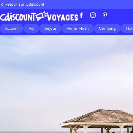
Retour sur Cdiscount
Accueil
Vol
Séjour
Vente Flash
Camping
Hôt