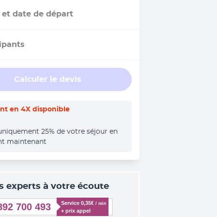
 et date de départ
ipants
Calculer le devis
t en 4X disponible
uniquement 25% de votre séjour en 
nt maintenant
s experts à votre écoute
Service 0,35€ 
/ min
892 700 493
+ prix appel