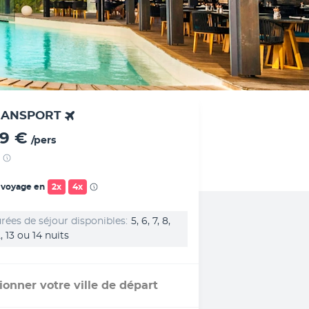
RANSPORT
89 €
/pers
 voyage en
2x
4x
rées de séjour disponibles
5, 6, 7, 8,
12, 13 ou 14 nuits
ionner votre ville de départ