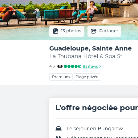
13 photos
Partager
Guadeloupe, Sainte Anne
La Toubana Hôtel & Spa
5
*
4,3
838
avis
Premium
Plage privée
L’offre négociée pou
Le séjour en
Bungalow