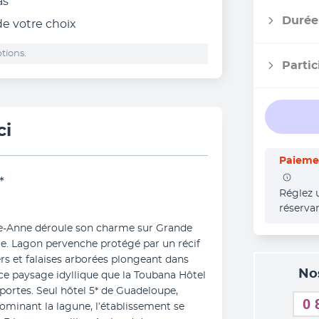
as
Durée
 de votre choix
tions.
Partic
ci
Paiemen
*
Réglez 
réserva
nte-Anne déroule son charme sur Grande 
le. Lagon pervenche protégé par un récif 
rs et falaises arborées plongeant dans 
No
e paysage idyllique que la Toubana Hôtel 
 portes. Seul hôtel 5* de Guadeloupe, 
0 
minant la lagune, l’établissement se 