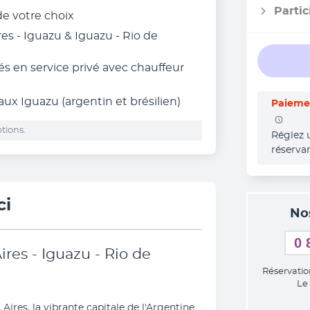
Partic
 de votre choix
res - Iguazu & Iguazu - Rio de
és en service privé avec chauffeur
ux Iguazu (argentin et brésilien)
Paiemen
tions.
Réglez 
réserva
ci
No
0 
Aires - Iguazu - Rio de
Réservatio
Le
es, la vibrante capitale de l'Argentine 