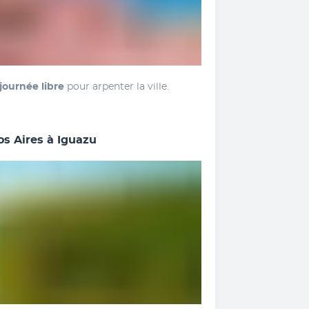
journée libre 
pour arpenter la ville.
nos Aires à Iguazu