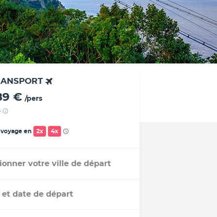
RANSPORT
89 €
/pers
s
 voyage en
2x
4x
ionner votre ville de départ
 et date de départ