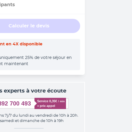
ipants
Calculer le devis
t en 4X disponible
uniquement 25% de votre séjour en 
nt maintenant
s experts à votre écoute
Service 0,35€ 
/ min
892 700 493
+ prix appel
ns 7j/7 du lundi au vendredi de 10h à 20h.
 samedi et dimanche de 10h à 19h