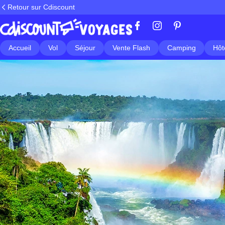
Retour sur Cdiscount
Accueil
Vol
Séjour
Vente Flash
Camping
Hôt