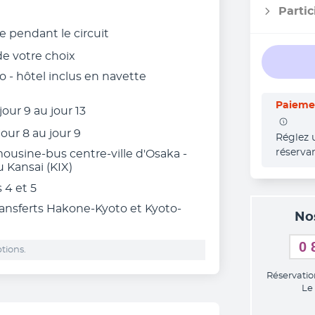
Partic
me
pendant le circuit
 de votre choix
o - hôtel inclus en navette
Paiemen
our 9 au jour 13
jour 8 au jour 9
Réglez 
réserva
imousine-bus centre-ville d'Osaka -
 Kansai (KIX)
 4 et 5
 transferts Hakone-Kyoto et Kyoto-
No
0 
tions.
Réservatio
Le