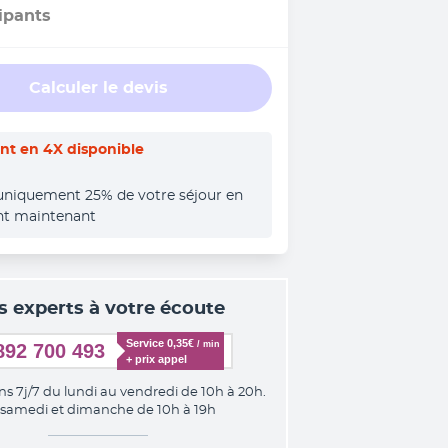
ipants
Calculer le devis
t en 4X disponible
uniquement 25% de votre séjour en 
nt maintenant
s experts à votre écoute
Service 0,35€ 
/ min
892 700 493
+ prix appel
ns 7j/7 du lundi au vendredi de 10h à 20h.
 samedi et dimanche de 10h à 19h