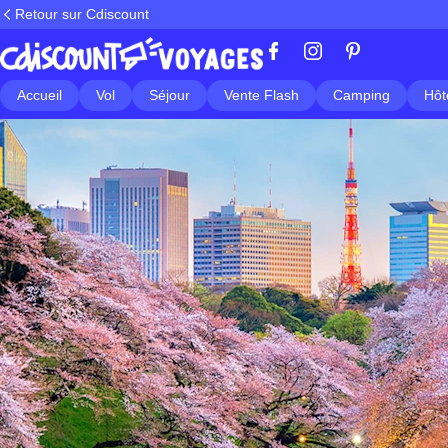
Retour sur Cdiscount
Accueil
Vol
Séjour
Vente Flash
Camping
Hôt