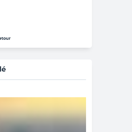
retour
lé