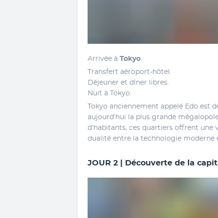
Arrivée à 
Tokyo
.
Transfert aéroport-hôtel. 
Déjeuner et dîner libres. 
Nuit à Tokyo. 
Tokyo anciennement appelé Edo est dev
aujourd’hui la plus grande mégalopole
d’habitants, ces quartiers offrent une 
dualité entre la technologie moderne et
JOUR 2 | Découverte de la capit