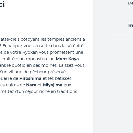
ci
De
R
Après une halte entre les immenses gratte-ciels côtoyant les temples anciens à 
 ! Echappez-vous ensuite dans la sérénité 
s de votre Ryokan vous promettent une 
acralité d’un monastère au 
Mont Koya 
ans le quotidien des moines. Laissez-vous 
d’un village de pêcheur préservé. 
uerre de 
Hiroshima
 et les bâtisses 
Des daims de 
Nara
 et
 Miyajima
 aux 
rofitez d’un séjour riche en traditions.