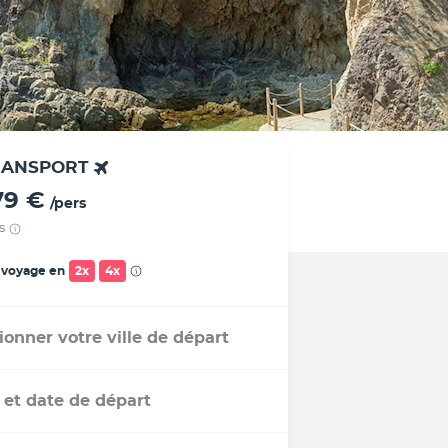
RANSPORT
79 €
/pers
s
 voyage en
2x
4x
ionner votre ville de départ
 et date de départ