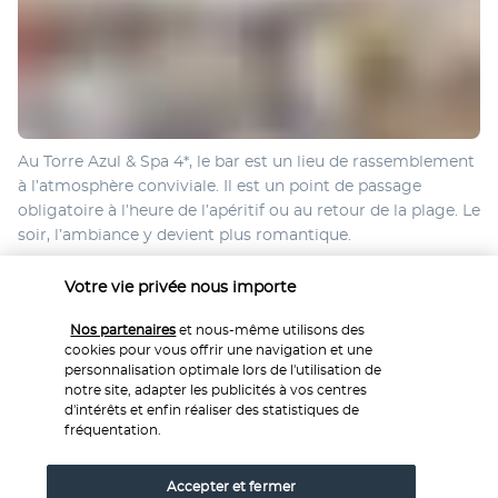
Au Torre Azul & Spa 4*, le bar est un lieu de rassemblement 
à l’atmosphère conviviale. Il est un point de passage 
obligatoire à l’heure de l’apéritif ou au retour de la plage. Le 
soir, l’ambiance y devient plus romantique.
Plus de détails
Votre vie privée nous importe
Nos partenaires
et nous-même utilisons des
cookies pour vous offrir une navigation et une
Activités & Lifestyle
personnalisation optimale lors de l'utilisation de
notre site, adapter les publicités à vos centres
d'intérêts et enfin réaliser des statistiques de
Réservé aux adultes, l’Hotel Torre Azul & Spa 4* offre un 
fréquentation.
cadre serein, idéal pour se ressourcer. À quelques pas de la 
plage, dissimulant une piscine et un spa, l’établissement 
Accepter et fermer