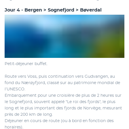
Jour 4 - Bergen > Sognefjord > Bøverdal
Petit-déjeuner buffet.
Route vers Voss, puis continuation vers Gudvangen, au 
fond du Nærøyfjord, classé sur au patrimoine mondial de 
l’UNESCO.
Embarquement pour une croisière de plus de 2 heures sur 
le Sognefjord, souvent appelé "Le roi des fjords", le plus 
long et le plus important des fjords de Norvège, mesurant 
près de 200 km de long.
Déjeuner en cours de route (ou à bord en fonction des 
horaires).