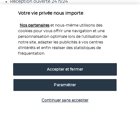
Réception ouverte 24 h/24
Salle de bal
Salle de banquet
Votre vie privée nous importe
Spa santé ou beauté à proximité
Surface de l’espace de conférence (mètres) : 1208
Nos partenaires
et nous-même utilisons des
Surface de l’espace de conférence (pieds) : 13000
cookies pour vous offrir une navigation et une
Terrasse
personnalisation optimale lors de l'utilisation de
Toilettes publiques accessibles aux personnes en fauteuil
notre site, adapter les publicités à vos centres
roulant
d'intérêts et enfin réaliser des statistiques de
Transats de piscine
fréquentation.
Accepter et fermer
Informations utiles
Paramétrer
Vérifier les disponibilités
Continuer sans accepter
Nos experts à votre écoute
Service 0,35€ 
/ min
0 892 700 493
+ prix appel
Réservations 7j/7 du lundi au vendredi de 10h à 20h. Le
samedi et dimanche de 10h à 19h