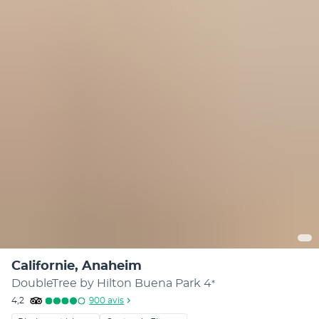
Californie, Anaheim
DoubleTree by Hilton Buena Park
4
*
4,2
900
avis