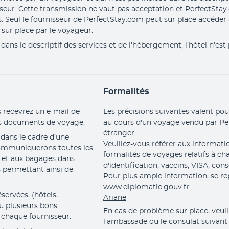
sseur. Cette transmission ne vaut pas acceptation et PerfectStay
s. Seul le fournisseur de PerfectStay.com peut sur place accéder
sur place par le voyageur.
ans le descriptif des services et de l'hébergement, l'hôtel n'est
Formalités
 recevrez un e-mail de 
Les précisions suivantes valent pour
os documents de voyage.
au cours d'un voyage vendu par Pe
étranger.
ans le cadre d’une 
Veuillez-vous référer aux informat
communiquerons toutes les 
formalités de voyages relatifs à c
 et aux bagages dans 
d'identification, vaccins, VISA, con
permettant ainsi de 
Pour plus ample information, se rep
www.diplomatie.gouv.fr
ervées, (hôtels, 
Ariane
ou plusieurs bons 
En cas de problème sur place, veui
 chaque fournisseur.
l'ambassade ou le consulat suivant 