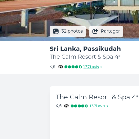
32 photos
Partager
Sri Lanka, Passikudah
The Calm Resort & Spa
4
*
4,6
1 371
avis
The Calm Resort & Spa
4
*
4,6
1 371
avis
-