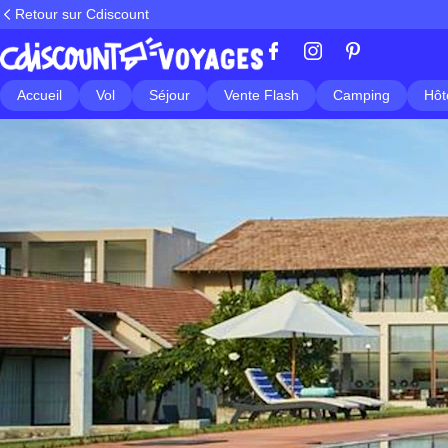
Retour sur Cdiscount
Accueil
Vol
Séjour
Vente Flash
Camping
Hôt