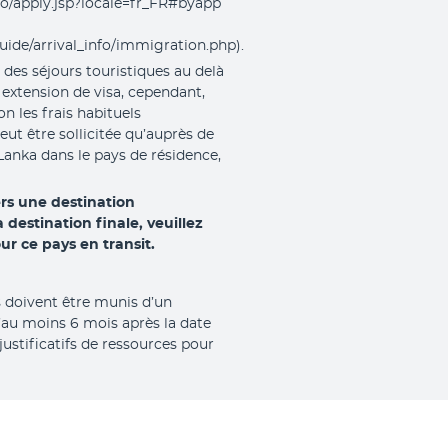
nfo/apply.jsp?locale=fr_FR#byapp
uide/arrival_info/immigration.php).
des séjours touristiques au delà
extension de visa, cependant,
n les frais habituels
eut être sollicitée qu’auprès de
Lanka dans le pays de résidence,
ers une destination
 destination finale, veuillez
our ce pays en transit.
rs doivent être munis d’un
d’au moins 6 mois après la date
 justificatifs de ressources pour