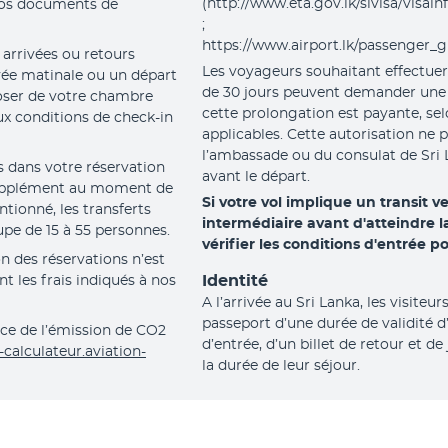
(http://www.eta.gov.lk/slvisa/visai
vos documents de 
;
https://www.airport.lk/passenger_g
 arrivées ou retours 
Les voyageurs souhaitant effectuer 
vée matinale ou un départ 
de 30 jours peuvent demander une 
oser de votre chambre 
cette prolongation est payante, selo
x conditions de check-in 
applicables. Cette autorisation ne p
l’ambassade ou du consulat de Sri 
s dans votre réservation 
avant le départ.
 supplément au moment de 
Si votre vol implique un transit v
ionné, les transferts 
intermédiaire avant d'atteindre la
upe de 15 à 55 personnes.
vérifier les conditions d'entrée p
n des réservations n’est 
Identité
 les frais indiqués à nos 
A l’arrivée au Sri Lanka, les visiteu
passeport d’une durée de validité 
ce de l’émission de CO2 
d’entrée, d’un billet de retour et de
-calculateur.aviation-
la durée de leur séjour.