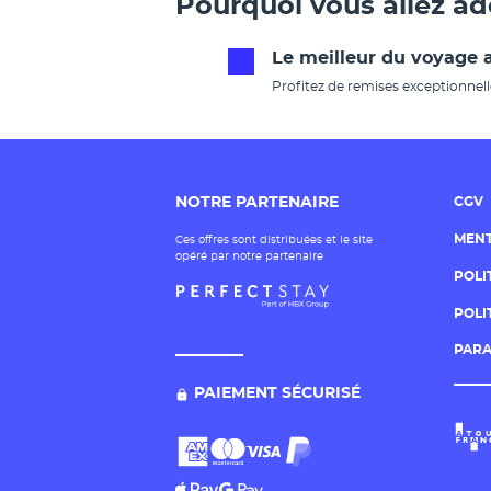
Pourquoi vous allez a
Le meilleur du voyage a
Profitez de remises exceptionnell
NOTRE PARTENAIRE
CGV
MENT
Ces offres sont distribuées et le site
opéré par notre partenaire
POLI
POLI
PARA
PAIEMENT SÉCURISÉ