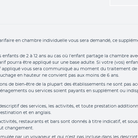
arifaire en chambre individuelle vous sera demandé, ce suppléme
s enfants de 2 à 12 ans au cas où l’enfant partage la chambre ave
rif pourra être appliqué sur une base adulte. Si votre (vos) enfan
tarif appliqué vous sera communiqué au moment du traitement de
ouchage en hauteur ne convient pas aux moins de 6 ans.
tions de bien-être de la plupart des établissements ne sont pas ac
ménagements ou services soient payants en supplément ou indisp
criptif des services, les activités, et toute prestation additionne
estination et en anglais.
tivités, restaurants et bars sont donnés à titre indicatif, et sous
out changement.
mulée par un voyageur et qui n’est pas incluse dans les descripti