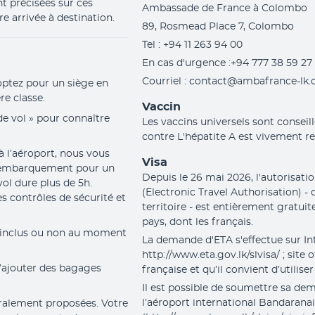
 précisées sur ces 
Ambassade de France à Colombo
e arrivée à destination.
89, Rosmead Place 7, Colombo
Tel : +94 11 263 94 00
En cas d'urgence :+94 777 38 59 27
Courriel : contact@ambafrance-lk.
optez pour un siège en 
re classe.
Vaccin
de vol » pour connaître 
Les vaccins universels sont conseil
contre L'hépatite A est vivement
 l’aéroport, nous vous 
Visa
l’embarquement pour un 
Depuis le 26 mai 2026, l'autorisati
ol dure plus de 5h. 
(Electronic Travel Authorisation) - 
s contrôles de sécurité et 
territoire - est entièrement gratuit
pays, dont les français.
 inclus ou non au moment 
La demande d'ETA s'effectue sur Inte
http://www.eta.gov.lk/slvisa/ ; site
’ajouter des bagages 
française et qu’il convient d’utiliser
Il est possible de soumettre sa dem
l’aéroport international Bandarana
ralement proposées. Votre 