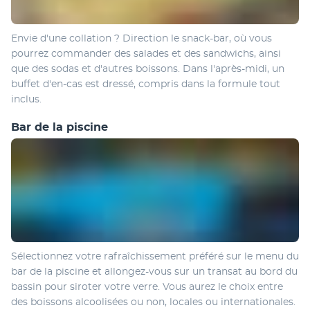
Envie d'une collation ? Direction le snack-bar, où vous 
pourrez commander des salades et des sandwichs, ainsi 
que des sodas et d'autres boissons. Dans l'après-midi, un 
buffet d'en-cas est dressé, compris dans la formule tout 
inclus.
Bar de la piscine
Sélectionnez votre rafraîchissement préféré sur le menu du 
bar de la piscine et allongez-vous sur un transat au bord du 
bassin pour siroter votre verre. Vous aurez le choix entre 
des boissons alcoolisées ou non, locales ou internationales.