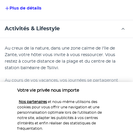
Plus de détails
Activités & Lifestyle
Au creux de la nature, dans une zone calme de l'île de 
Zante, votre hôtel vous invite à vous ressourcer. Vous 
restez à courte distance de la plage et du centre de la 
station balnéaire de Tsilivi.
Au cours de vos vacances, vos journées se partageront 
entre les transats bordant les piscines de l'établissement et 
Votre vie privée nous importe
le sable de la plage de Tsilivi, accessible à 1,5 kilomètre. Les 
plus sportifs aimeront se retrouver sur le terrain de football 
Nos partenaires
et nous-même utilisons des
de l'hôtel, entouré de verdure et d'oliviers. En quelques 
cookies pour vous offrir une navigation et une
personnalisation optimale lors de l'utilisation de
minutes de route, vous pourrez vous rendre dans la ville de 
notre site, adapter les publicités à vos centres
Zante pour visiter ses monuments, ou aller explorer de 
d'intérêts et enfin réaliser des statistiques de
charmantes criques léchées par des eaux turquoise.
fréquentation.