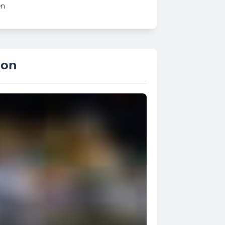
en
ion