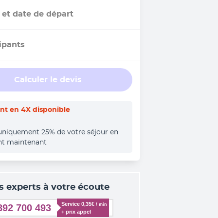
 et date de départ
ipants
Calculer le devis
t en 4X disponible
uniquement 25% de votre séjour en 
nt maintenant
s experts à votre écoute
Service 0,35€ 
/ min
892 700 493
+ prix appel