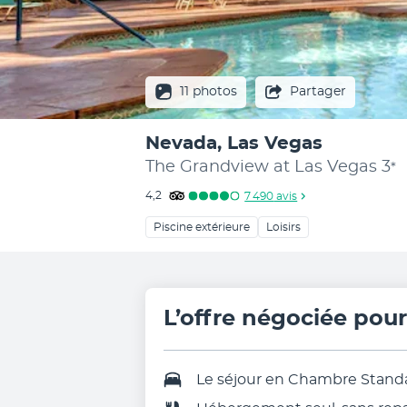
11 photos
Partager
Nevada, Las Vegas
The Grandview at Las Vegas
3
*
4,2
7 490
avis
Piscine extérieure
Loisirs
L’offre négociée pou
Le séjour en Chambre Stand