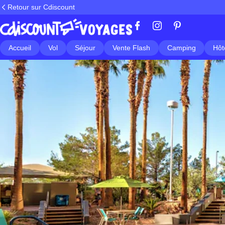
Retour sur Cdiscount
Accueil
Vol
Séjour
Vente Flash
Camping
Hôt