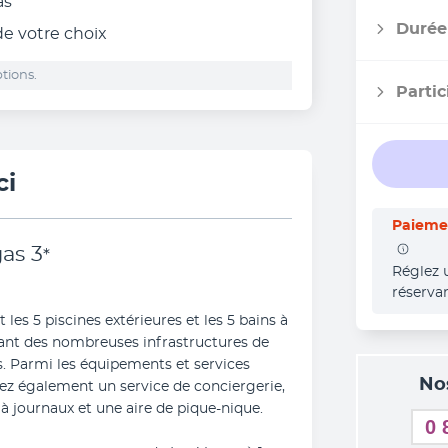
as
Durée
 de votre choix
tions.
Partic
ci
Paiemen
gas
3
*
Réglez 
réserva
 les 5 piscines extérieures et les 5 bains à 
ant des nombreuses infrastructures de 
ss. Parmi les équipements et services 
No
vez également un service de conciergerie, 
à journaux et une aire de pique-nique.
0 