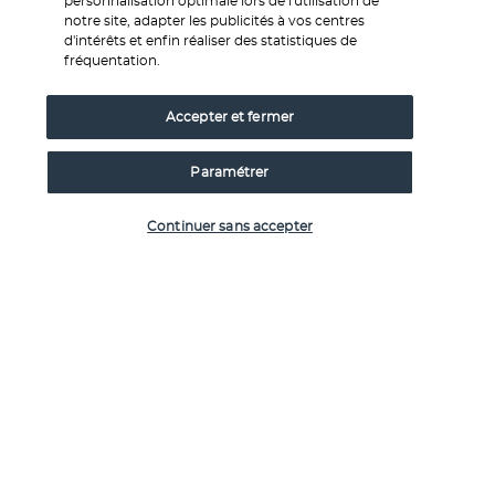
personnalisation optimale lors de l'utilisation de
desserts savoureux tels que le baklava.
notre site, adapter les publicités à vos centres
d'intérêts et enfin réaliser des statistiques de
fréquentation.
Activité & Lifestyle
Accepter et fermer
L'hôtel est situé à quelques minutes de marche des 
Paramétrer
monuments du quartier de Sultanahmet, qui font partie 
Vérifier les disponibilités
des incontournables d'Istanbul : Grand Bazaar, palais 
Continuer sans accepter
Topkapi, Hagia Sophia... Vous pouvez également profiter de 
la piscine située dans l'hôtel voisin. 
Situé sur la péninsule historique d'Istanbul, l'hôtel dispose 
d'une terrasse panoramique et d'un agréable jardin très 
fleuri. En dix minutes de marche, vous pouvez rejoindre le 
Grand Bazaar pour acheter des souvenirs, ou entrer dans le 
palais de Topkapi, le musée le plus visité de Turquie. Sur 
demande, le personnel peut vous aider à réserver des 
entrées, un guide ou un véhicule. À 15 minutes de l'hôtel, le 
ferry vous permet de traverser le Bosphore.