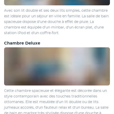
Avec son lit double et ses deux lits simples, cette chambre 
est idéale pour un séjour en ville en famille. La salle de bain 
spacieuse dispose d'une douche à effet de pluie. La 
chambre est équipée d'un minbar, d'un écran plat, d'une 
station iPod et d'un coffre-fort.
Chambre Deluxe
Cette chambre spacieuse et élégante est décorée dans un 
style contemporain avec des touches traditionnelles 
ottomanes. Elle est meublée d'un lit double ou de lits 
jumeaux accolés, d'un fauteuil relax et d'un bureau. La salle 
de bain en marbre très stylisée dispose d'une douche à 