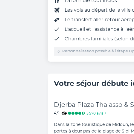
La
formule tout inclus
Les vols au départ de la ville
Le
transfert aller-retour aéro
L'
accueil et l'assistance à l'aé
Chambres familiales (selon di
Personnalisation possible à l’étape Op
Votre séjour débute i
Djerba Plaza Thalasso & 
4,5
5 570
avis
Dans la zone touristique de Midoun, le
portes à deux pas de la plage de Sidi 