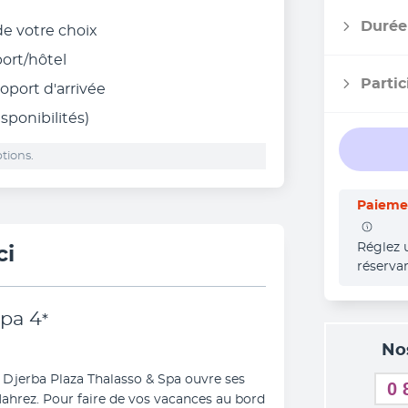
Durée
 de votre choix
port/hôtel
Partic
roport d'arrivée
sponibilités)
tions.
Paiemen
Réglez 
ci
réserva
Spa
4
*
No
 Djerba Plaza Thalasso & Spa ouvre ses 
0 
Mahrez. Pour faire de vos vacances au bord 