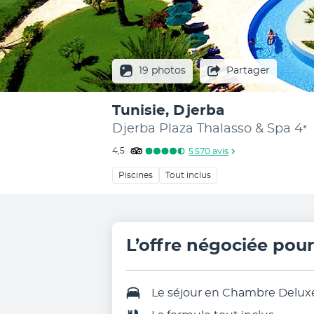
19 photos
Partager
Tunisie, Djerba
Djerba Plaza Thalasso & Spa
4
*
4,5
5 570
avis
Piscines
Tout inclus
L’offre négociée pou
Le séjour en Chambre Delux