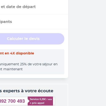
 et date de départ
ipants
Calculer le devis
t en 4X disponible
uniquement 25% de votre séjour en 
nt maintenant
s experts à votre écoute
Service 0,35€ 
/ min
892 700 493
+ prix appel