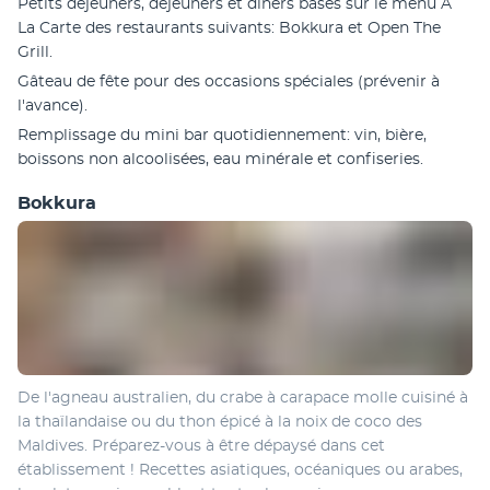
Petits déjeuners, déjeuners et dîners basés sur le menu A 
La Carte des restaurants suivants: Bokkura et Open The 
Grill.
Gâteau de fête pour des occasions spéciales (prévenir à 
l'avance). 
Remplissage du mini bar quotidiennement: vin, bière, 
boissons non alcoolisées, eau minérale et confiseries. 
Bokkura
De l'agneau australien, du crabe à carapace molle cuisiné à 
la thaïlandaise ou du thon épicé à la noix de coco des 
Maldives. Préparez-vous à être dépaysé dans cet 
établissement ! Recettes asiatiques, océaniques ou arabes, 