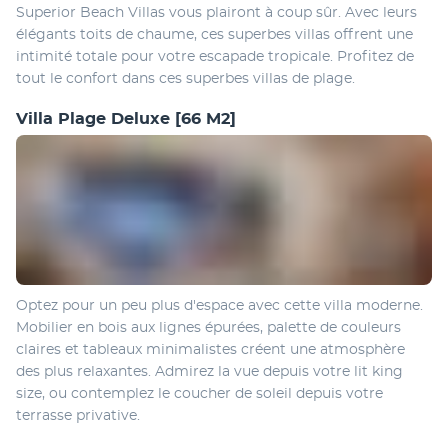
Superior Beach Villas vous plairont à coup sûr. Avec leurs 
élégants toits de chaume, ces superbes villas offrent une 
intimité totale pour votre escapade tropicale. Profitez de 
tout le confort dans ces superbes villas de plage.
Villa Plage Deluxe
[66 M2]
Optez pour un peu plus d'espace avec cette villa moderne. 
Mobilier en bois aux lignes épurées, palette de couleurs 
claires et tableaux minimalistes créent une atmosphère 
des plus relaxantes. Admirez la vue depuis votre lit king 
size, ou contemplez le coucher de soleil depuis votre 
terrasse privative.