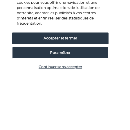
cookies pour vous offrir une navigation et une
personnalisation optimale lors de l'utilisation de
notre site, adapter les publicités à vos centres
d'intérêts et enfin réaliser des statistiques de
Face au coucher de soleil et plus tard sous les étoiles, 
fréquentation.
savourez des moments de détente entre amoureux ou en 
compagnie d'autres voyageurs. Commandez le plateau de 
Accepter et fermer
tequila avec 6 sels et accompagnez-le de légumes, de 
bruschetta ou de beignets aux crustacés.
Paramétrer
Plus de détails
Vérifier les disponibilités
Continuer sans accepter
Activités & Lifestyle
Il fait beau et chaud toute l'année aux Maldives. Ce qui vous 
permet de profiter sans retenue des bienfaits du soleil et 
de la mer.
Commencez vos journées par un plongeon revigorant dans 