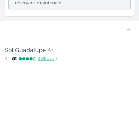
réservant maintenant
Sol Guadalupe
4
*
4,1
3 391
avis
-