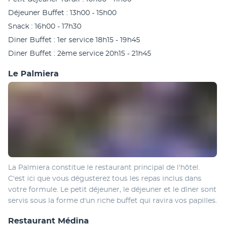
Déjeuner Buffet : 13h00 - 15h00
Snack : 16h00 - 17h30
Diner Buffet : 1er service 18h15 - 19h45
Diner Buffet : 2ème service 20h15 - 21h45
Le Palmiera
La Palmiera constitue le restaurant principal de l'hôtel. 
C'est ici que vous dégusterez tous les repas inclus dans 
votre formule. Le petit déjeuner, le déjeuner et le dîner sont 
servis sous la forme d'un riche buffet qui ravira vos papilles.
Restaurant Médina