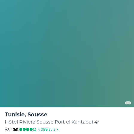
Tunisie, Sousse
Hôtel Riviera Sousse Port el Kantaoui
4
*
4,0
4 089
avis