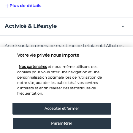
Plus de détails
Activité & Lifestyle
Ancré sur la promenade maritime de Letojanni, l'Albatros 
Beach Hotel est la destination idéale pour se ressourcer en 
Votre vie privée nous importe
couple ou en famille sur la Riviera sicilienne.
Nos partenaires
et nous-même utilisons des
Au bord d'une des plus jolies plages de l'est de la Sicile, 
cookies pour vous offrir une navigation et une
personnalisation optimale lors de l'utilisation de
votre hôtel 4* profite d'un emplacement privilégié, entre 
notre site, adapter les publicités à vos centres
mer Ionienne, station balnéaire et sites culturels de 
d'intérêts et enfin réaliser des statistiques de
premier ordre. Au pied de l'établissement, vous pourrez 
fréquentation.
poser votre serviette sur la plage privée ouverte du 
premier juin au 30 septembre. Dans un rayon de moins de 
Accepter et fermer
cinq kilomètres, vous découvrirez Isola Bella surnommée la 
perle de la mer Ionienne, Taormine et Giardini-Naxos. À 100 
Paramétrer
mètres, un arrêt de bus vous permet de gagner 
rapidement Catane et Messine.