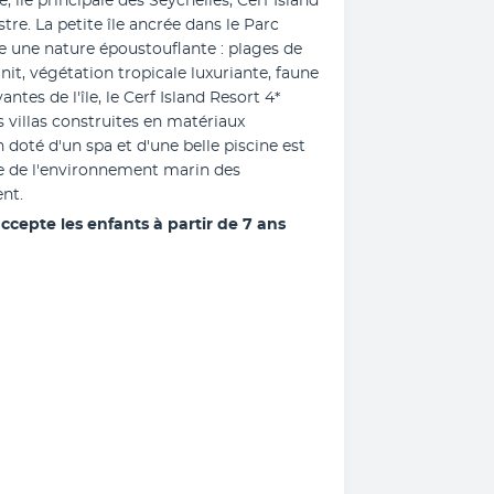
île principale des Seychelles, Cerf Island 
re. La petite île ancrée dans le Parc 
 une nature époustouflante : plages de 
it, végétation tropicale luxuriante, faune 
ntes de l'île, le Cerf Island Resort 4* 
villas construites en matériaux 
doté d'un spa et d'une belle piscine est 
te de l'environnement marin des 
nt.
cepte les enfants à partir de 7 ans 