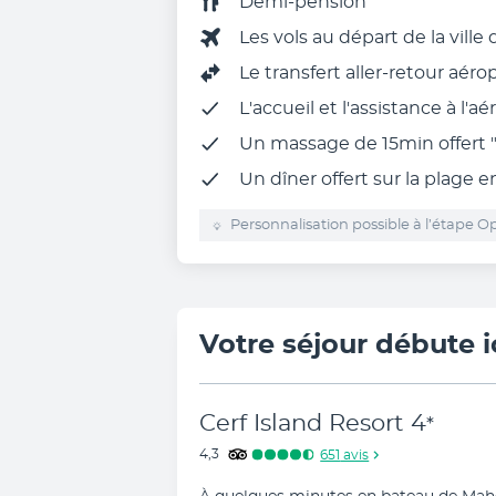
Demi-pension
Les vols au départ de la ville
Le
transfert aller-retour aéro
L'accueil et l'assistance à l'aé
Un massage de 15min offert 
Un dîner offert sur la plage e
Personnalisation possible à l’étape Op
Votre séjour débute i
Cerf Island Resort
4
*
4,3
651
avis