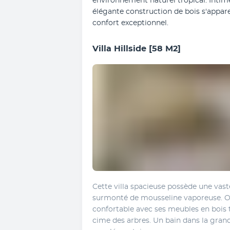
environnement naturel tropical. Intime
élégante construction de bois s'appar
confort exceptionnel.
Villa Hillside
[58 M2]
Cette villa spacieuse possède une vast
surmonté de mousseline vaporeuse. On
confortable avec ses meubles en bois t
cime des arbres. Un bain dans la grand