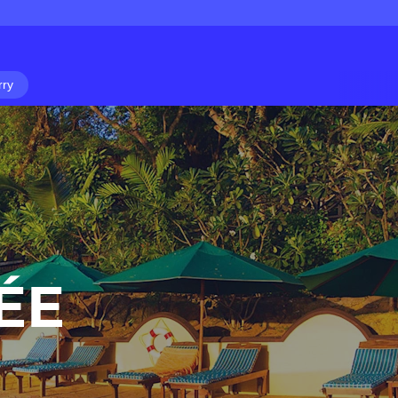
rry
ÉE