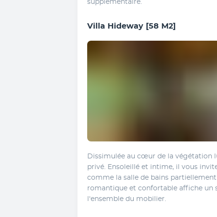
supplémentaire.
Villa Hideway
[58 M2]
Dissimulée au cœur de la végétation lux
privé. Ensoleillé et intime, il vous invi
comme la salle de bains partiellement à
romantique et confortable affiche un 
l'ensemble du mobilier. 