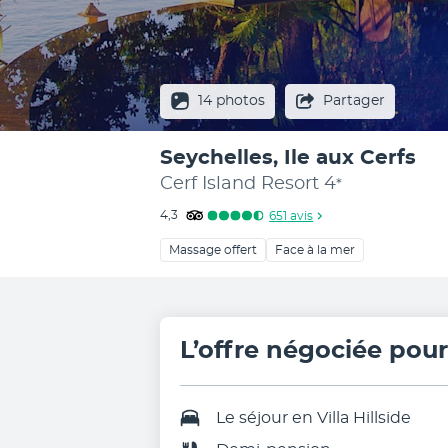
14 photos
Partager
Seychelles, Ile aux Cerfs
Cerf Island Resort
4
*
4,3
651
avis
Massage offert
Face à la mer
L’offre négociée pou
Le séjour en
Villa Hillside