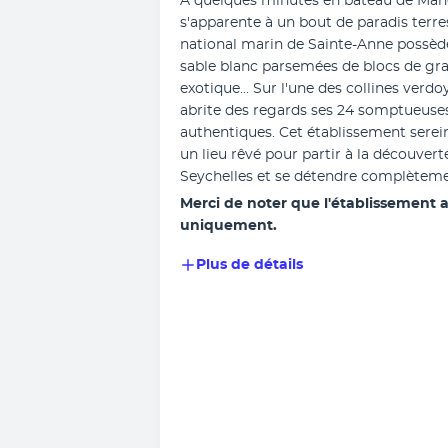
À quelques minutes en bateau de Mahé, 
s'apparente à un bout de paradis terrest
national marin de Sainte-Anne possède
sable blanc parsemées de blocs de gran
exotique... Sur l'une des collines verdoya
abrite des regards ses 24 somptueuses 
authentiques. Cet établissement serein 
un lieu rêvé pour partir à la découver
Seychelles et se détendre complèteme
Merci de noter que l'établissement ac
uniquement.
Plus de détails