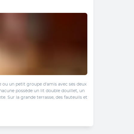
le ou un petit groupe d'amis avec ses deux 
hacune possède un lit double douillet, un 
. Sur la grande terrasse, des fauteuils et 