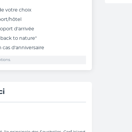
 de votre choix
port/hôtel
roport d'arrivée
"back to nature"
n cas d'anniversaire
tions.
ci