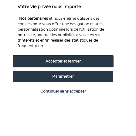
Votre vie privée nous importe
Nos partenaires
et nous-même utilisons des
cookies pour vous offrir une navigation et une
personnalisation optimale lors de l'utilisation de
notre site, adapter les publicités à vos centres
d'intérêts et enfin réaliser des statistiques de
fréquentation.
Commencez votre journée par un délicieux petit-déjeuner à 
votre hôtel, parfait pour faire le plein d’énergie avant de 
Accepter et fermer
plonger dans l’histoire captivante d’Héraklion.
Découvrez le célèbre 
palais minoen de Knossos
, une 
Paramétrer
merveille archéologique qui s’étend sur plus de 20 000 m². 
Vérifier les disponibilités
Ses fresques colorées, ses impressionnantes colonnes 
Continuer sans accepter
rouges et la légendaire salle du trône vous transporteront 
dans l’univers fascinant de la civilisation minoenne.
Vous pouvez également explorer le 
palais minoen de 
Phaistos
, un site d’importance majeure après Knossos. 
Perché sur la colline de Kastri, ce palais offre non 
seulement un riche héritage historique mais aussi un cadre 