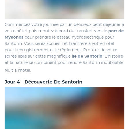
Commencez votre journée par un délicieux petit déjeuner à 
votre hôtel, puis montez à bord du transfert vers le
 port de 
Mykonos
 pour prendre le bateau hydroélectrique pour 
Santorin. Vous serez accueilli et transféré à votre hôtel 
pour l'enregistrement et le règlement. Profitez de votre 
soirée libre sur cette magnifique
 île de Santorin
. L'histoire 
et la nature se combinent pour rendre Santorin inoubliable.
Nuit à l'hôtel.
Jour 4 - Découverte De Santorin