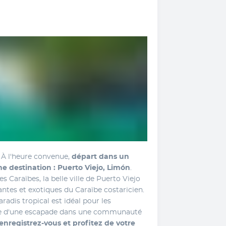
. À l'heure convenue,
 départ dans un 
ne destination : Puerto Viejo, Limón
. 
 Caraïbes, la belle ville de Puerto Viejo 
antes et exotiques du Caraïbe costaricien. 
adis tropical est idéal pour les 
he d'une escapade dans une communauté 
enregistrez-vous et profitez de votre 