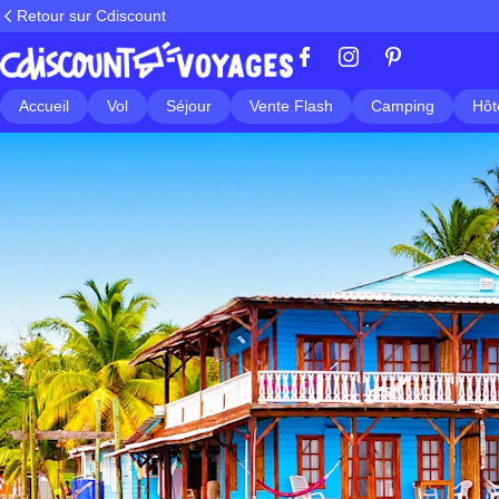
Retour sur Cdiscount
Accueil
Vol
Séjour
Vente Flash
Camping
Hôt