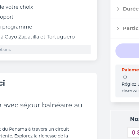
 de votre choix
Durée
éroport
au programme
Partic
à Cayo Zapatilla et Tortuguero
tions.
Paiemen
ci
Réglez 
réserva
 avec séjour balnéaire au
No
 du Panama à travers un circuit 
0 
tente. Explorez la richesse de la 