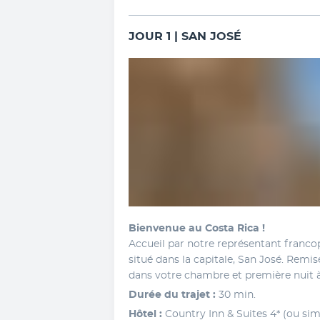
JOUR 1 | SAN JOSÉ
Bienvenue au Costa Rica !
Accueil par notre représentant francop
situé dans la capitale, San José. Remis
dans votre chambre et première nuit à 
Durée du trajet : 
30 min.
Hôtel :
 Country Inn & Suites 4* (ou simi