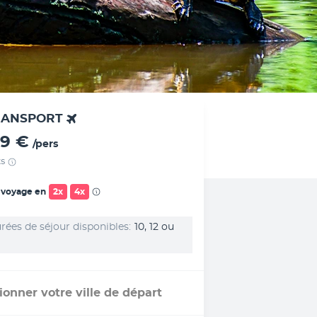
RANSPORT
19 €
/pers
ts
 voyage en
2x
4x
rées de séjour disponibles
10, 12 ou
ionner votre ville de départ