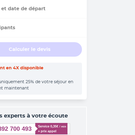
 et date de départ
ipants
Calculer le devis
t en 4X disponible
uniquement 25% de votre séjour en 
nt maintenant
s experts à votre écoute
Service 0,35€ 
/ min
892 700 493
+ prix appel