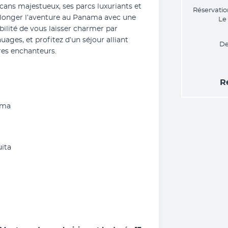
cans majestueux, ses parcs luxuriants et 
Réservatio
olonger l’aventure au Panama avec une 
Le
bilité de vous laisser charmer par 
ages, et profitez d’un séjour alliant 
De
res enchanteurs.
R
ama
uita