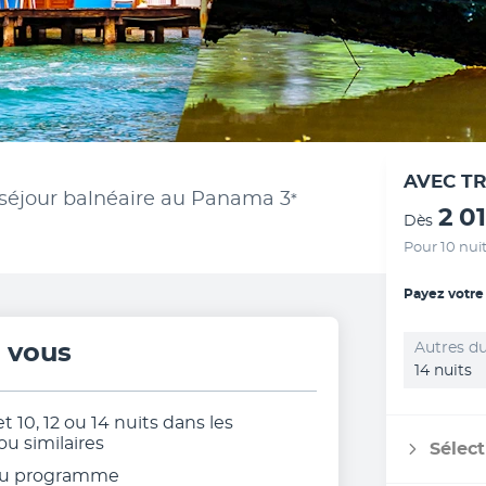
AVEC T
 séjour balnéaire au Panama
3
*
2 0
Dès
Pour 10 nui
Payez votre
r vous
Autres du
14 nuits
 et 10, 12 ou 14 nuits dans les
 similaires
Sélect
au programme