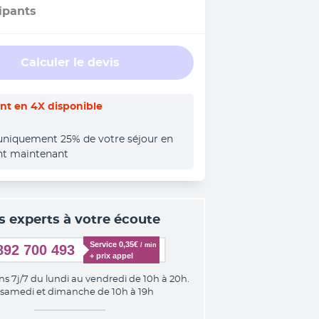
ipants
Calculer le devis
t en 4X disponible
uniquement 25% de votre séjour en 
nt maintenant
s experts à votre écoute
Service 0,35€ 
/ min
892 700 493
+ prix appel
ns 7j/7 du lundi au vendredi de 10h à 20h.
 samedi et dimanche de 10h à 19h