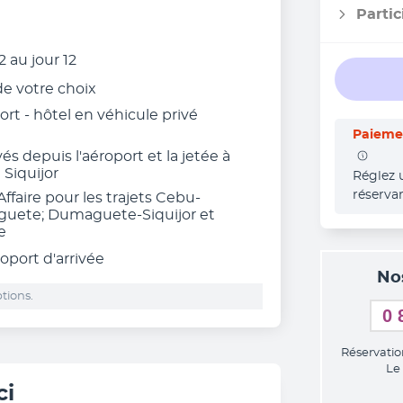
Partic
 au jour 12
 de votre choix
port - hôtel en véhicule privé
Paiemen
vés depuis l'aéroport et la jetée à
Siquijor
Réglez 
réserva
Affaire pour les trajets Cebu-
guete; Dumaguete-Siquijor et
e
roport d'arrivée
No
tions.
0 
Réservatio
Le
ci