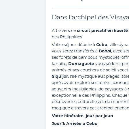
Dans l'archipel des Visaya
A travers ce 
circuit privatif en liberté
des Philippines.
Votre séjour débute à 
Cebu
, ville dyn
vous serez transférés à 
Bohol
, avec s
ses forêts de bambous mystiques, offr
la suite, 
Dumaguete
 vous séduira par
Siquijor
, l'île mystique aux plages isol
après avoir exploré ses forêts luxurian
souvenirs inoubliables, de paysages à co
exceptionnelle des Philippins. Chaque îl
découvertes culturelles et de moments
magique à travers cet archipel enchan
Votre itinéraire, jour par jour:
Jour 1: Arrivée à Cebu