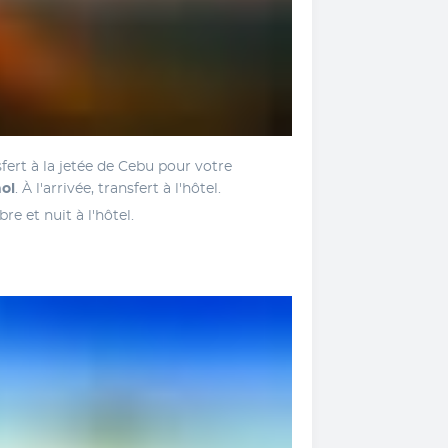
fert à la jetée de Cebu pour votre 
ol
. À l'arrivée, transfert à l'hôtel.
bre et nuit à l'hôtel.