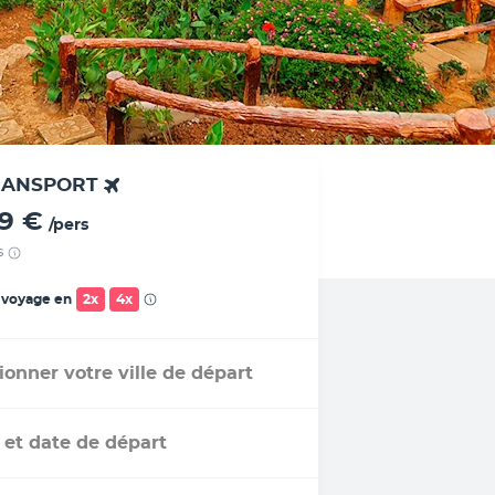
RANSPORT
29 €
/pers
s
 voyage en
2x
4x
ionner votre ville de départ
 et date de départ