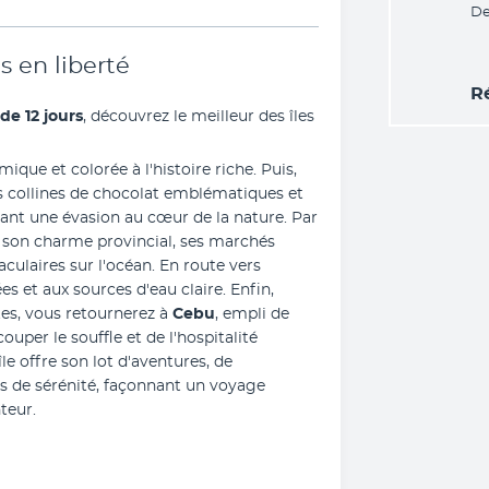
De
s en liberté
R
 de 12 jours
, découvrez le meilleur des îles 
amique et colorée à l'histoire riche. Puis, 
es collines de chocolat emblématiques et 
ant une évasion au cœur de la nature. Par 
 son charme provincial, ses marchés 
animés et ses couchers de soleil spectaculaires sur l'océan. En route vers 
ées et aux sources d'eau claire. Enfin, 
tes, vous retournerez à 
Cebu
, empli de 
uper le souffle et de l'hospitalité 
e offre son lot d'aventures, de 
 de sérénité, façonnant un voyage 
teur.