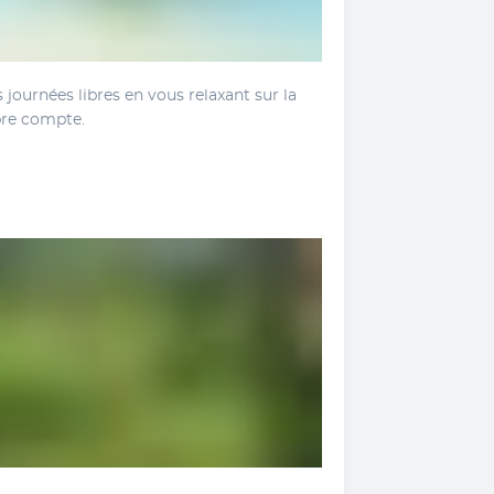
s journées libres en vous relaxant sur la 
opre compte.