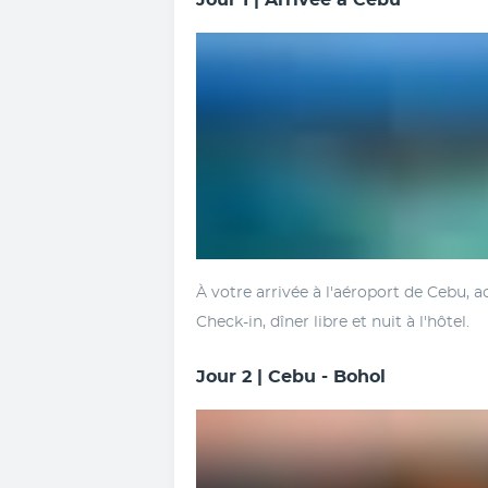
Jour 1 | Arrivée à Cebu
À votre arrivée à l'aéroport de Cebu, acc
Check-in, dîner libre et nuit à l'hôtel.
Jour 2 | Cebu - Bohol