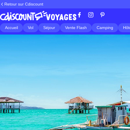
Retour sur Cdiscount
Accueil
Vol
Séjour
Vente Flash
Camping
Hôt