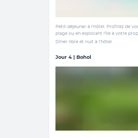
Petit-déjeuner à l'hôtel. Profitez de vo
plage ou en explorant l'île à votre pr
Dîner libre et nuit à l'hôtel.
Jour 4 | Bohol