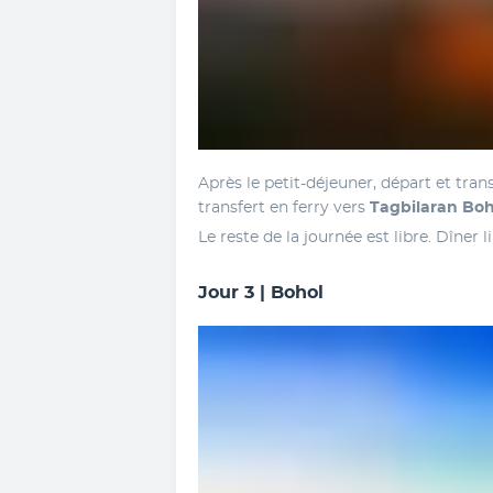
Après le petit-déjeuner, départ et trans
transfert en ferry vers 
Tagbilaran
Boh
Le reste de la journée est libre. Dîner li
Jour 3 | Bohol